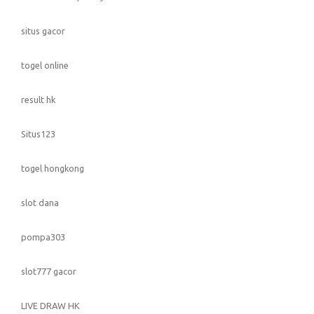
situs gacor
togel online
result hk
Situs123
togel hongkong
slot dana
pompa303
slot777 gacor
LIVE DRAW HK