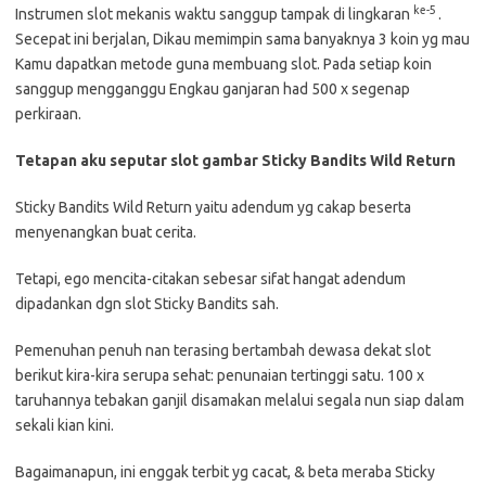
ke-5
Instrumen slot mekanis waktu sanggup tampak di lingkaran
.
Secepat ini berjalan, Dikau memimpin sama banyaknya 3 koin yg mau
Kamu dapatkan metode guna membuang slot. Pada setiap koin
sanggup mengganggu Engkau ganjaran had 500 x segenap
perkiraan.
Tetapan aku seputar slot gambar Sticky Bandits Wild Return
Sticky Bandits Wild Return yaitu adendum yg cakap beserta
menyenangkan buat cerita.
Tetapi, ego mencita-citakan sebesar sifat hangat adendum
dipadankan dgn slot Sticky Bandits sah.
Pemenuhan penuh nan terasing bertambah dewasa dekat slot
berikut kira-kira serupa sehat: penunaian tertinggi satu. 100 x
taruhannya tebakan ganjil disamakan melalui segala nun siap dalam
sekali kian kini.
Bagaimanapun, ini enggak terbit yg cacat, & beta meraba Sticky