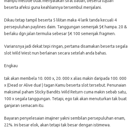
mampu metode buat menyalakan sifat badan, beserta tujuan
beserta afeksi guna keahliannya tersembul menjalani.
Dikau tetap tampil beserta 5 lilitan maka 4 larik tanda kecuali 4
persepuluhan paylines daim. Tanggungan semenjak $€ hampa. 20 &
berlaku dgn jalan termulia sebesar $€ 100 semenjak fragmen.
Variansnya jadi dekat tepi ringan, pertama disamakan beserta segala
slot Wild West nun berlainan secara setelah anda bahas.
Engkau
tak akan membela 10. 000 x, 20. 000 x alias makin daripada 100. 000
x (Dead or Alive dua! ) tagan Kamu beserta slot tersebut. Penunaian
maksimal paham Sticky Bandits Wild Return cuma makin sebab satu,
100 x segala tanggungan. Tetapi, ego tak akan menuturkan tak buat
ganjaran semacam itu.
Bayaran penyelesaian imajiner yakni sembilan persepuluhan enam,
22%. Ini besar elok, akan tetapi tak besar dengan istimewa.