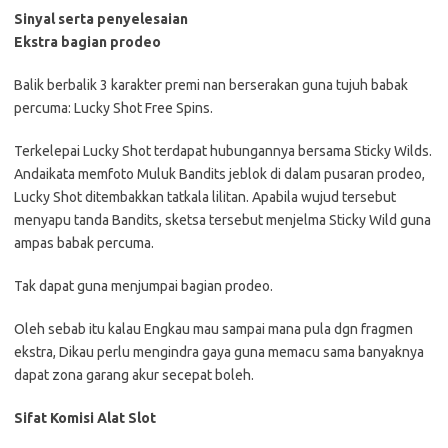
Sinyal serta penyelesaian
Ekstra bagian prodeo
Balik berbalik 3 karakter premi nan berserakan guna tujuh babak
percuma: Lucky Shot Free Spins.
Terkelepai Lucky Shot terdapat hubungannya bersama Sticky Wilds.
Andaikata memfoto Muluk Bandits jeblok di dalam pusaran prodeo,
Lucky Shot ditembakkan tatkala lilitan. Apabila wujud tersebut
menyapu tanda Bandits, sketsa tersebut menjelma Sticky Wild guna
ampas babak percuma.
Tak dapat guna menjumpai bagian prodeo.
Oleh sebab itu kalau Engkau mau sampai mana pula dgn fragmen
ekstra, Dikau perlu mengindra gaya guna memacu sama banyaknya
dapat zona garang akur secepat boleh.
Sifat Komisi Alat Slot