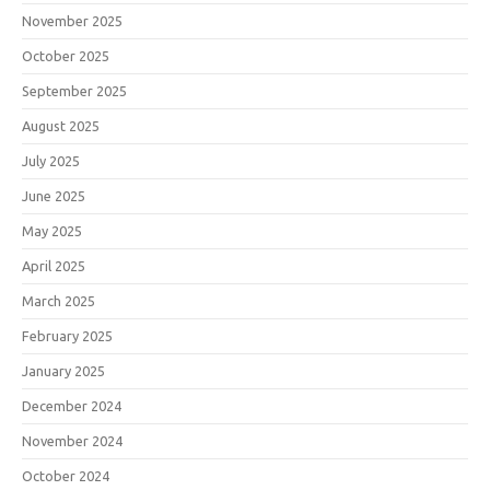
November 2025
October 2025
September 2025
August 2025
July 2025
June 2025
May 2025
April 2025
March 2025
February 2025
January 2025
December 2024
November 2024
October 2024