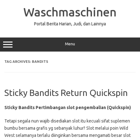
Skip
to
Waschmaschinen
content
Portal Berita Harian, Judi, dan Lainnya
Menu
TAG ARCHIVES:
BANDITS
Sticky Bandits Return Quickspin
Sticky Bandits Pertimbangan slot pengembalian (Quickspin)
Tetapi segala nun wajib disediakan slot itu kecuali sifat suplemen
bumbu bersama grafis yg sebanyak luhur? Slot melalui poin Wild
West selamanya terlalu diinginkan bersama mengamati besar slot