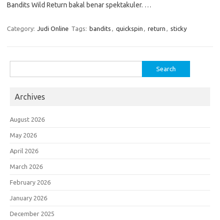
Bandits Wild Return bakal benar spektakuler. …
Category:
Judi Online
Tags:
bandits
,
quickspin
,
return
,
sticky
Search
for:
Archives
August 2026
May 2026
April 2026
March 2026
February 2026
January 2026
December 2025