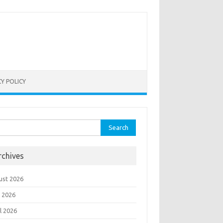
CY POLICY
rch
rchives
ust 2026
 2026
l 2026