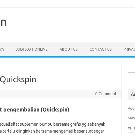
en
YA
JUDI SLOT ONLINE
ABOUT US
CONTACT US
PRIVA
Sea
 Quickspin
for:
0 Comment
A
Aug
t pengembalian (Quickspin)
May
 kecuali sifat suplemen bumbu bersama grafis yg sebanyak
Apri
a terlalu diinginkan bersama mengamati besar slot segar