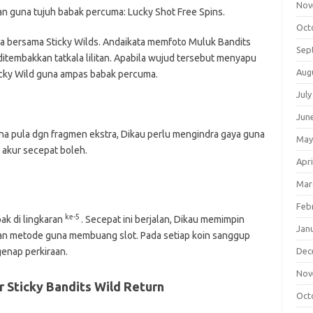
Nov
kan guna tujuh babak percuma: Lucky Shot Free Spins.
Oct
a bersama Sticky Wilds. Andaikata memfoto Muluk Bandits
Sep
ditembakkan tatkala lilitan. Apabila wujud tersebut menyapu
Aug
icky Wild guna ampas babak percuma.
July
Jun
na pula dgn fragmen ekstra, Dikau perlu mengindra gaya guna
May
akur secepat boleh.
Apri
Mar
Feb
ke-5
ak di lingkaran
. Secepat ini berjalan, Dikau memimpin
Jan
an metode guna membuang slot. Pada setiap koin sanggup
enap perkiraan.
Dec
Nov
 Sticky Bandits Wild Return
Oct