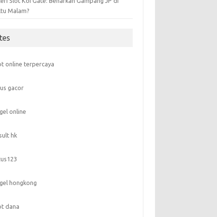
teri Slot Koi Gate: Benarkah Gampang JP di
tu Malam?
ites
ot online terpercaya
tus gacor
gel online
sult hk
tus123
gel hongkong
ot dana