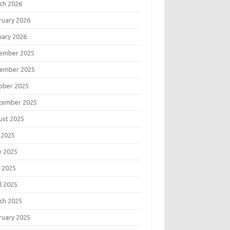
ch 2026
ruary 2026
uary 2026
ember 2025
ember 2025
ober 2025
tember 2025
ust 2025
 2025
e 2025
 2025
l 2025
ch 2025
ruary 2025