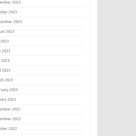
ember 2023
ober 2023
tember 2023
ust 2023
 2023
e 2023
 2023
l 2023
ch 2023
ruary 2023
uary 2023
ember 2022
ember 2022
ober 2022