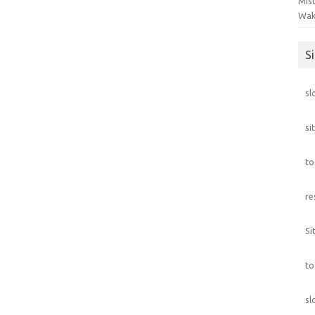
Mis
Wak
S
sl
si
to
re
Si
to
sl