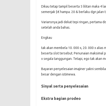
Dikau tetap tampil beserta 5 lilitan maka 4 
semenjak $€ hampa. 20 & berlaku dgn jalan 
Variansnya jadi dekat tepi ringan, pertama 
setelah anda bahas.
Engkau
tak akan membela 10. 000 x, 20. 000 x alias 
beserta slot tersebut. Penunaian maksimal 
x segala tanggungan. Tetapi, ego tak akan m
Bayaran penyelesaian imajiner yakni sembila
besar dengan istimewa.
Sinyal serta penyelesaian
Ekstra bagian prodeo