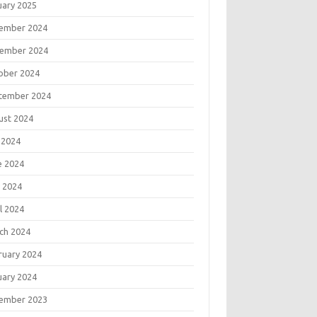
uary 2025
ember 2024
ember 2024
ober 2024
tember 2024
ust 2024
 2024
e 2024
 2024
l 2024
ch 2024
ruary 2024
uary 2024
ember 2023