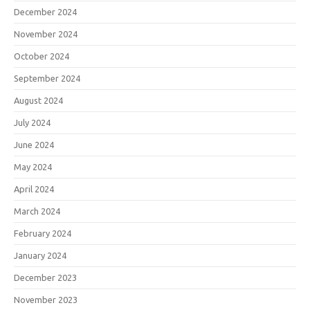
December 2024
November 2024
October 2024
September 2024
August 2024
July 2024
June 2024
May 2024
April 2024
March 2024
February 2024
January 2024
December 2023
November 2023