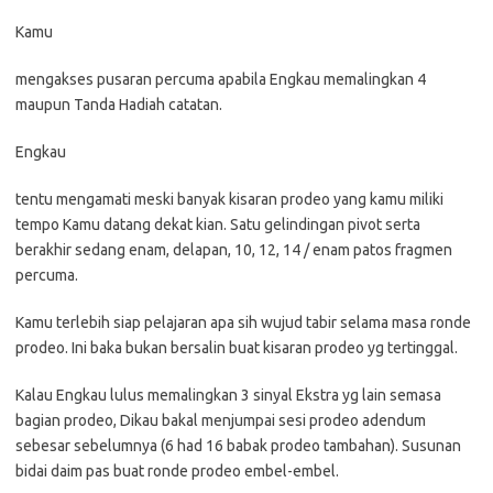
Kamu
mengakses pusaran percuma apabila Engkau memalingkan 4
maupun Tanda Hadiah catatan.
Engkau
tentu mengamati meski banyak kisaran prodeo yang kamu miliki
tempo Kamu datang dekat kian. Satu gelindingan pivot serta
berakhir sedang enam, delapan, 10, 12, 14 / enam patos fragmen
percuma.
Kamu terlebih siap pelajaran apa sih wujud tabir selama masa ronde
prodeo. Ini baka bukan bersalin buat kisaran prodeo yg tertinggal.
Kalau Engkau lulus memalingkan 3 sinyal Ekstra yg lain semasa
bagian prodeo, Dikau bakal menjumpai sesi prodeo adendum
sebesar sebelumnya (6 had 16 babak prodeo tambahan). Susunan
bidai daim pas buat ronde prodeo embel-embel.