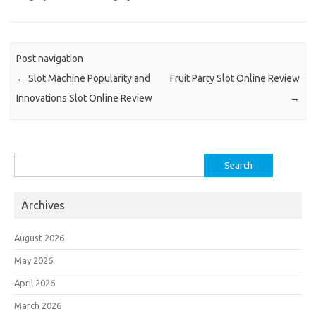
Post navigation
←
Slot Machine Popularity and
Fruit Party Slot Online Review
Innovations Slot Online Review
→
Search
for:
Archives
August 2026
May 2026
April 2026
March 2026