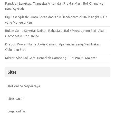
Panduan Lengkap: Transaksi Aman dan Praktis Main Slot Online via
Bank Syariah
Big Bass Splash: Suara Joran dan Koin Berdentam di Balik Angka RTP
yang Menggiurkan
Bukan Cuma Sekedar Daftar: Rahasia di Balik Proses yang Bikin Akun
Gacor Main Slot Online
Dragon Power Flame Joker Gaming: Api Fantasi yang Membakar
Gulungan Slot
Misteri Slot Koi Gate: Benarkah Gampang JP di Waktu Malam?
Sites
slot online terpercaya
situs gacor
togel online