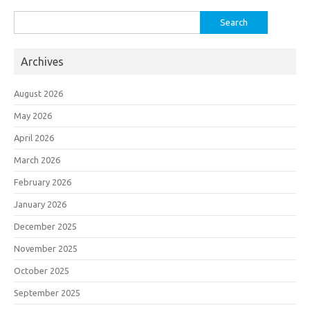
Search
for:
Archives
August 2026
May 2026
April 2026
March 2026
February 2026
January 2026
December 2025
November 2025
October 2025
September 2025