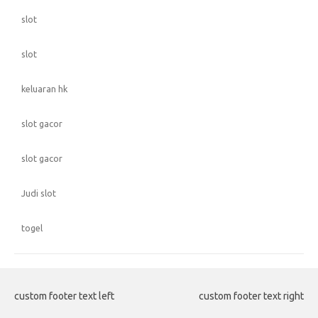
slot
slot
keluaran hk
slot gacor
slot gacor
Judi slot
togel
custom footer text left
custom footer text right