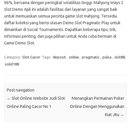
96%, bersama dengan peringkat volatilitas tinggi. Mahjong Ways 2
Slot Demo Apk Ini adalah fasilitas dan layanan yang sangat baik
untuk memuaskan semua pecinta game slot mahjong. Tersedia
daftar koleksi yang berisi ulasan Demo Slot Pragmatic Play untuk
dimainkan di Social Tournaments. Dapatkan beberapa tips, trik,
informasi penting, dan juga pilihan untuk Anda coba bermain di
Game Demo Slot.
Category:
Slot Gacor
Tags:
deposit
,
online
,
pragmatic
,
pulsa
,
slot88
,
solid188
Post navigation
←
Slot Online Website Judi Slot
Menangkan Permainan Poker
Online Paling Gacor No 1
Online Dengan Menggunakan
Kiat Jitu
→