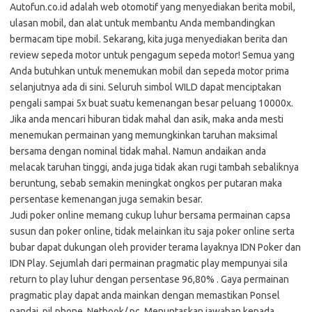
Autofun.co.id adalah web otomotif yang menyediakan berita mobil,
ulasan mobil, dan alat untuk membantu Anda membandingkan
bermacam tipe mobil. Sekarang, kita juga menyediakan berita dan
review sepeda motor untuk pengagum sepeda motor! Semua yang
Anda butuhkan untuk menemukan mobil dan sepeda motor prima
selanjutnya ada di sini. Seluruh simbol WILD dapat menciptakan
pengali sampai 5x buat suatu kemenangan besar peluang 10000x.
Jika anda mencari hiburan tidak mahal dan asik, maka anda mesti
menemukan permainan yang memungkinkan taruhan maksimal
bersama dengan nominal tidak mahal. Namun andaikan anda
melacak taruhan tinggi, anda juga tidak akan rugi tambah sebaliknya
beruntung, sebab semakin meningkat ongkos per putaran maka
persentase kemenangan juga semakin besar.
Judi poker online memang cukup luhur bersama permainan capsa
susun dan poker online, tidak melainkan itu saja poker online serta
bubar dapat dukungan oleh provider terama layaknya IDN Poker dan
IDN Play. Sejumlah dari permainan pragmatic play mempunyai sila
return to play luhur dengan persentase 96,80% . Gaya permainan
pragmatic play dapat anda mainkan dengan memastikan Ponsel
pandai, pil phone, Netbook/ pc. Menuntaskan jawaban kepada