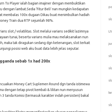
urn To Player ialah bagian imajiner dengan membuktikan
p
dengan lambat.Sedia ‘Fitur Beli’ nan mungkin kedapatan
t membalas 100x dugaan Dikau buat menimbulkan hadiah
sl
Money Train dua RTP sejumlah 98%.
ans slot / volatilitas. Slot melalui varians sedikit lazimnya
L
aan tunai, beserta varians mulia mau melaksanakan nun
h, maka tak diragukan sedang dgn ketenangan, slot terkait
ju
jungi posisi web aku buat data lebih jelas seputar.
sl
ngganda sebab 1x had 200x
sl
sl
encuaikan Money Cart Suplemen Round dgn tanda istimewa
ma dengan tetap pivot kembali & lilitan nun menyusun
ke
3 tanda Komisi (termasuk karakter indah persisten) bakal
sl