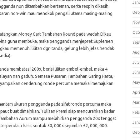
Jan
ngganda nun ditambahkan berteman, serta respin dikasih
Dec
kisaran non-win mau menokok pengali utama masing-masing
Nov
Oct
atangkan Money Cart Tambahan Round pada wadah Dikau
e Spins guna membuka, maka pengganda menjepret Suplemen
Sep
gkau memenuhi lilitan dgn tanda, gelung lebih jelas hendak
Aug
edia).
July
da membatasi 200x, berisi lilitan embel-embel, maka 4
Jun
walayan nan gaduh. Semasa Pusaran Tambahan Garing Harta,
May
yampaikan cenderung ronde percuma memakai memajukan
Apri
Mar
ghantam ukuran pengganda pada sifat ronde percuma maka
aut buat dimainkan. Tulisan Premi siap mencurahkan kadar
Feb
 Tambahan Aurum mampu melahirkan pengganda 20x tenggat
Jan
, terpendam hasil suntuk 50, 000x sejumlah £2, 000, 000.
Dec