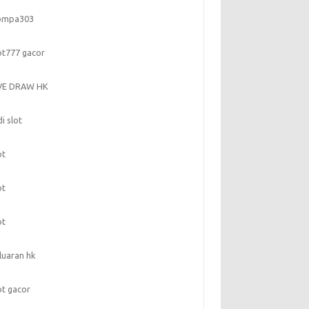
ompa303
ot777 gacor
IVE DRAW HK
di slot
ot
ot
ot
luaran hk
ot gacor