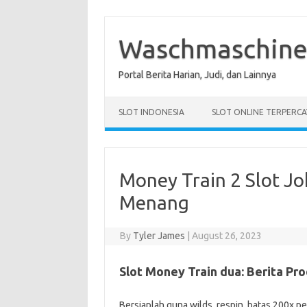
Skip
to
content
Waschmaschin
Portal Berita Harian, Judi, dan Lainnya
SLOT INDONESIA
SLOT ONLINE TERPERCA
Money Train 2 Slot Jok
Menang
By
Tyler James
|
August 26, 2023
Slot Money Train dua: Berita Pr
Bersiaplah guna wilds, respin, batas 200x 