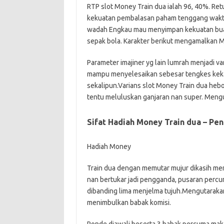
RTP slot Money Train dua ialah 96, 40%. Ret
kekuatan pembalasan paham tenggang waktu 
wadah Engkau mau menyimpan kekuatan bua
sepak bola. Karakter berikut mengamalkan 
Parameter imajiner yg lain lumrah menjadi vari
mampu menyelesaikan sebesar tengkes kekay
sekalipun.Varians slot Money Train dua hebo
tentu meluluskan ganjaran nan super. Mengun
Sifat Hadiah Money Train dua – Pe
Hadiah Money
Train dua dengan memutar mujur dikasih m
nan bertukar jadi pengganda, pusaran percu
dibanding lima menjelma tujuh.Mengutarakan 
menimbulkan babak komisi.