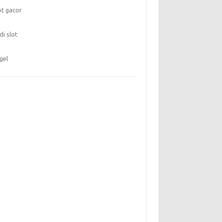
ot gacor
di slot
gel