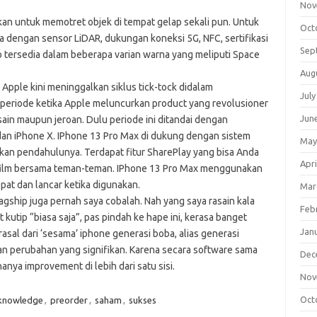
Nov
akan untuk memotret objek di tempat gelap sekali pun. Untuk
Oct
ama dengan sensor LiDAR, dukungan koneksi 5G, NFC, sertifikasi
Sep
ro tersedia dalam beberapa varian warna yang meliputi Space
Aug
pple kini meninggalkan siklus tick-tock didalam
July
h periode ketika Apple meluncurkan product yang revolusioner
Jun
esain maupun jeroan. Dulu periode ini ditandai dengan
dan iPhone X. IPhone 13 Pro Max di dukung dengan sistem
May
gkan pendahulunya. Terdapat fitur SharePlay yang bisa Anda
Apri
film bersama teman-teman. IPhone 13 Pro Max menggunakan
epat dan lancar ketika digunakan.
Mar
agship juga pernah saya cobalah. Nah yang saya rasain kala
Feb
t kutip “biasa saja”, pas pindah ke hape ini, kerasa banget
Jan
asal dari ‘sesama’ iphone generasi boba, alias generasi
an perubahan yang signifikan. Karena secara software sama
Dec
anya improvement di lebih dari satu sisi.
Nov
Oct
knowledge
,
preorder
,
saham
,
sukses