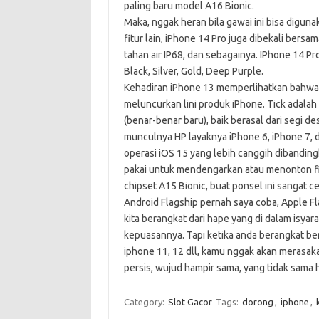
paling baru model A16 Bionic.
Maka, nggak heran bila gawai ini bisa digun
fitur lain, iPhone 14 Pro juga dibekali bers
tahan air IP68, dan sebagainya. IPhone 14 P
Black, Silver, Gold, Deep Purple.
Kehadiran iPhone 13 memperlihatkan bahwa A
meluncurkan lini produk iPhone. Tick adala
(benar-benar baru), baik berasal dari segi d
munculnya HP layaknya iPhone 6, iPhone 7, 
operasi iOS 15 yang lebih canggih dibandin
pakai untuk mendengarkan atau menonton 
chipset A15 Bionic, buat ponsel ini sangat c
Android Flagship pernah saya coba, Apple Fl
kita berangkat dari hape yang di dalam isyara
kepuasannya. Tapi ketika anda berangkat ber
iphone 11, 12 dll, kamu nggak akan merasak
persis, wujud hampir sama, yang tidak sama h
Category:
Slot Gacor
Tags:
dorong
,
iphone
,