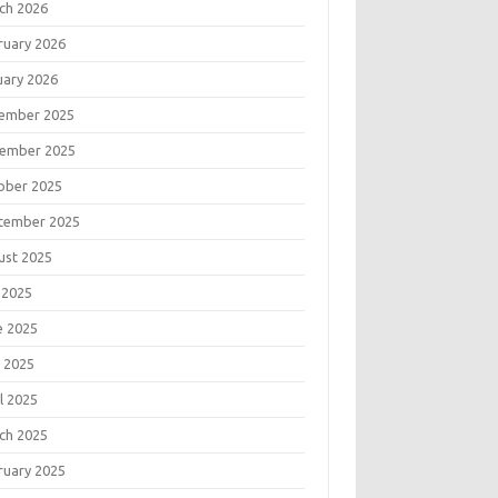
ch 2026
ruary 2026
uary 2026
ember 2025
ember 2025
ober 2025
tember 2025
ust 2025
 2025
e 2025
 2025
l 2025
ch 2025
ruary 2025