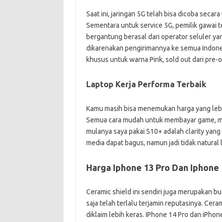
Saat ini, jaringan 5G telah bisa dicoba secar
Sementara untuk service 5G, pemilik gawai 
bergantung berasal dari operator seluler yan
dikarenakan pengirimannya ke semua Indonesia
khusus untuk warna Pink, sold out dari pre-o
Laptop Kerja Performa Terbaik
Kamu masih bisa menemukan harga yang lebi
Semua cara mudah untuk membayar game, musik,
mulanya saya pakai S10+ adalah clarity yang 
media dapat bagus, namun jadi tidak natural l
Harga Iphone 13 Pro Dan Iphone 1
Ceramic shield ini sendiri juga merupakan bu
saja telah terlalu terjamin reputasinya. Cera
diklaim lebih keras. IPhone 14 Pro dan iPh