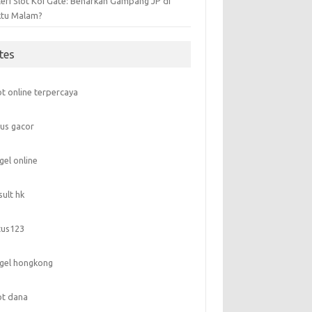
teri Slot Koi Gate: Benarkah Gampang JP di
tu Malam?
ites
ot online terpercaya
tus gacor
gel online
sult hk
tus123
gel hongkong
ot dana