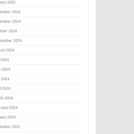
uary 2025
ember 2024
ember 2024
ober 2024
tember 2024
ust 2024
 2024
e 2024
 2024
l 2024
ch 2024
ruary 2024
uary 2024
ember 2023