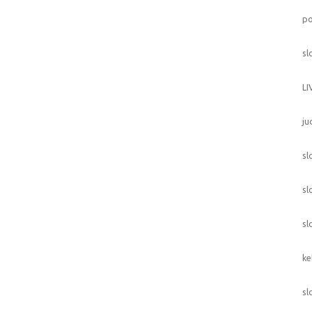
p
sl
L
ju
sl
sl
sl
ke
sl