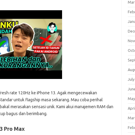
Mar
Feb
Jan
Dec
Nov
Oct
Sep
Aug
July
Jun
efresh rate 120Hz ke iPhone 13. Agak mengecewakan
May
standar untuk flagship masa sekarang. Mau coba perihal
n bakal merasakan sensasi unik. Kami akui manajemen RAM dan
Apri
ukup bagus dan berimbang.
Mar
Feb
13 Pro Max