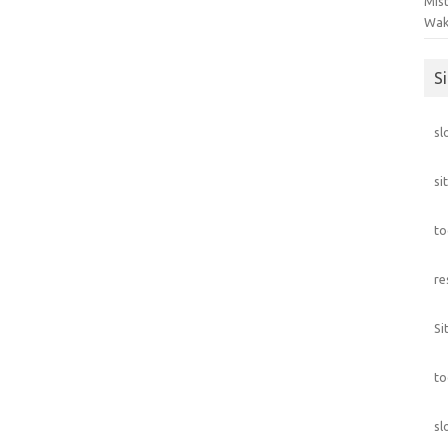
Mis
Wak
S
sl
si
to
re
Si
to
sl