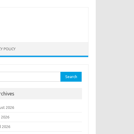
CY POLICY
rch
rchives
ust 2026
 2026
l 2026