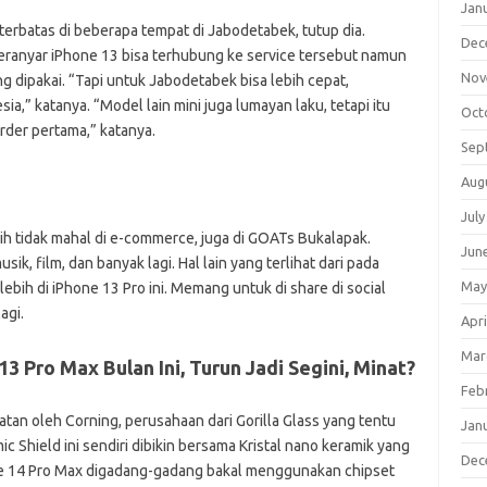
Jan
a terbatas di beberapa tempat di Jabodetabek, tutup dia.
Dec
teranyar iPhone 13 bisa terhubung ke service tersebut namun
Nov
g dipakai. “Tapi untuk Jabodetabek bisa lebih cepat,
,” katanya. “Model lain mini juga lumayan laku, tetapi itu
Oct
rder pertama,” katanya.
Sep
Aug
July
h tidak mahal di e-commerce, juga di GOATs Bukalapak.
Jun
 film, dan banyak lagi. Hal lain yang terlihat dari pada
May
lebih di iPhone 13 Pro ini. Memang untuk di share di social
agi.
Apri
Mar
3 Pro Max Bulan Ini, Turun Jadi Segini, Minat?
Feb
atan oleh Corning, perusahaan dari Gorilla Glass yang tentu
Jan
mic Shield ini sendiri dibikin bersama Kristal nano keramik yang
Dec
one 14 Pro Max digadang-gadang bakal menggunakan chipset