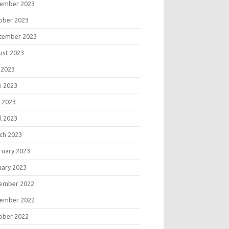
ember 2023
ober 2023
tember 2023
ust 2023
 2023
e 2023
 2023
l 2023
ch 2023
ruary 2023
uary 2023
ember 2022
ember 2022
ober 2022