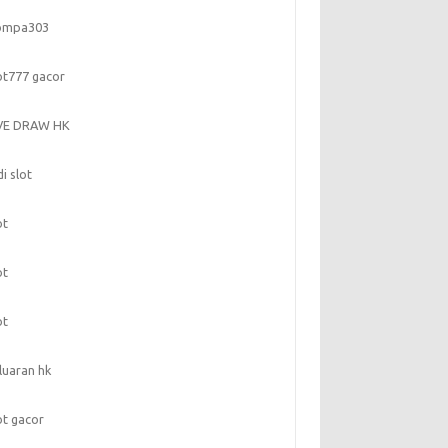
ompa303
ot777 gacor
IVE DRAW HK
di slot
ot
ot
ot
luaran hk
ot gacor