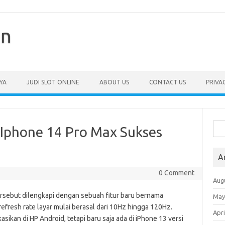
en
YA
JUDI SLOT ONLINE
ABOUT US
CONTACT US
PRIVA
Sea
Iphone 14 Pro Max Sukses
for:
A
0 Comment
Aug
tersebut dilengkapi dengan sebuah fitur baru bernama
May
efresh rate layar mulai berasal dari 10Hz hingga 120Hz.
Apri
sikan di HP Android, tetapi baru saja ada di iPhone 13 versi