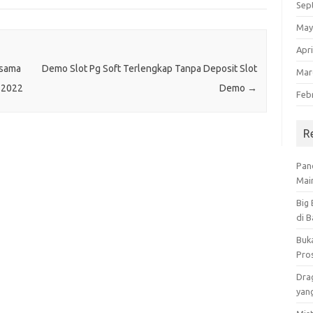
Sep
May
Apri
rsama
Demo Slot Pg Soft Terlengkap Tanpa Deposit Slot
Mar
 2022
Demo
→
Feb
R
Pan
Main
Big
di 
Buk
Pro
Dra
yan