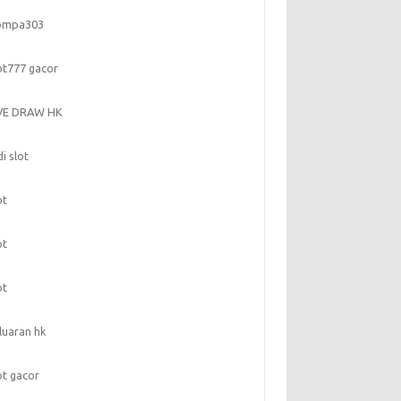
ompa303
ot777 gacor
IVE DRAW HK
di slot
ot
ot
ot
luaran hk
ot gacor