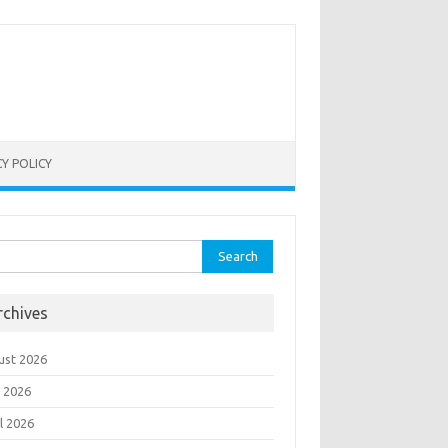
CY POLICY
rch
rchives
ust 2026
 2026
l 2026