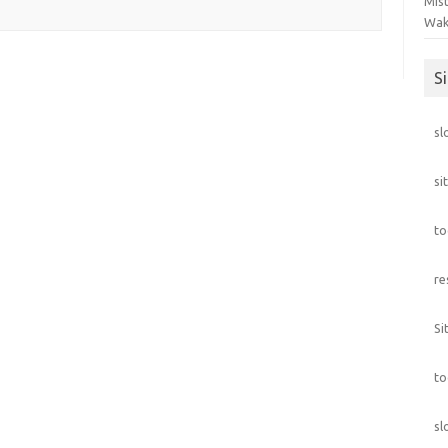
Mis
Wak
S
sl
si
to
re
Si
to
sl