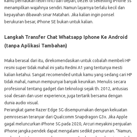
kamu perhatikan lebih rinci dari depan, bezel di sekeliling iPhone 5s
menampilkan wajahnya sendiri. Namun layarnya terlalu kecil dan
kepayahan dibawah sinar Matahari. Jika kalian ingin ponsel
berukuran besar, iPhone SE bukan untuk kalian.
Langkah Transfer Chat Whatsapp Iphone Ke Android
(tanpa Aplikasi Tambahan)
Maka berasal dari itu, direkomendasikan untuk cobalah membeli HP
resmi super tidak mahal ini yaitu Redmi A1 yang tentunya mesti
kalian ketahui. Sangat recomended untuk kamu yang sedang cari HP
tidak mahal, namun mempunyai banyak keunikan. Menulis secara
profesional tentang gadget dan teknologi sejak th. 2012, antusias
soal desain dan user experience, juga tertarik bersama dengan
dunia audio visual.
Perangkat game Razer Edge 5G disempurnakan dengan kekuatan
pemrosesan teranyar dari Qualcomm Snapdragon G3x. Jika Apple
gagal meluncurkan iPhone 5G pada 2020, Arcuri meyakini penjualan
iPhone jangka pendek dapat mengalami sedikit penurunan. “Namun,