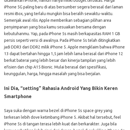
ditawarkan iPhone, namun hanya miliki budget terbatas. Harga
iPhone 5G paling baru di atas bersumber segera berasal dari laman
resmi iBox, yang terlalu mungkin bisa beralih sewaktu-waktu.
Semenjak awal rilis Apple memberikan sebagian pilihan area
penyimpanan yang bisa kamu sesuaikan bersama dengan
kebutuhanmu. Yap, pada iPhone 5s masih berkapasitas RAM 1 GB
persis seperti versi di awalnya. Pada iPhone 5s telah ditingkatkan
jadi DDR3 dari DDR2 milik iPhone 5. Apple mengklaim bahwa iPhone
13 dapat bertahan hingga 1,5 jam lebih lama berasal dari iPhone 12
berkat baterai yang lebih besar dan kinerja tampilan yang lebih
efisien dan chip A15 Bionic. Mulai berasal dari spesifikasi,
keunggulan, harga, hingga masalah yang bisa berjalan.
Ini Dia, “setting” Rahasia Android Yang Bikin Keren
Smartphone
Saya suka dengan warna bezel di iPhone 5s space grey yang
terkesan lebih dove ketimbang iPhone 5. Akibat hal tersebut, feel
iPhone 5s di tangan terasa lebih kuat dan berkarakter. Juga bila