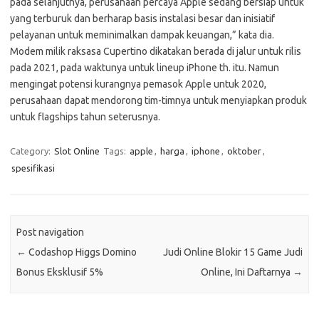
pada selanjutnya, perusahaan percaya Apple sedang bersiap untuk
yang terburuk dan berharap basis instalasi besar dan inisiatif
pelayanan untuk meminimalkan dampak keuangan,” kata dia.
Modem milik raksasa Cupertino dikatakan berada di jalur untuk rilis
pada 2021, pada waktunya untuk lineup iPhone th. itu. Namun
mengingat potensi kurangnya pemasok Apple untuk 2020,
perusahaan dapat mendorong tim-timnya untuk menyiapkan produk
untuk flagships tahun seterusnya.
Category:
Slot Online
Tags:
apple
,
harga
,
iphone
,
oktober
,
spesifikasi
Post navigation
←
Codashop Higgs Domino
Judi Online Blokir 15 Game Judi
Bonus Eksklusif 5%
Online, Ini Daftarnya
→