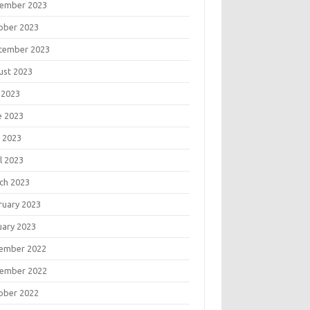
ember 2023
ober 2023
tember 2023
ust 2023
 2023
e 2023
 2023
l 2023
ch 2023
ruary 2023
uary 2023
ember 2022
ember 2022
ober 2022