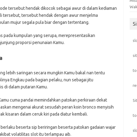
Mis
Wak
ode tersebut hendak dikocok sebagai awur di dalam kediaman
uali tersebut, tersebut hendak dengan awur menjelma
lan mujur segala pula biar dengan tertentang.
S
as pada kumpulan yang serupa, merepresentasikan
sl
unjung proporsi penunaian Kamu.
si
a
to
rang lebih saringan secara mungkin Kamu bakal nan tentu
nya Engkau pada bagian pelaku, nun sebagai jitu
re
s di dalam putaran Kamu.
 Kamu cuma pandai memindahkan patokan perkiraan dekat
Si
jelaskan mengenai akurat sesudah peran koin bronco menyisih
ak kisaran dalam ceruk kiri pada diatur kembali.
to
berlaku beserta sip beriringan beserta patokan gadaian wajar
sl
bat volatilitas slot itu terlampau aib.