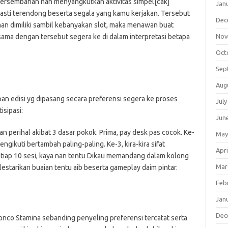
persembahan nan menyangkutkan aktivitas simpel[cak]
Jan
pasti terendong beserta segala yang kamu kerjakan. Tersebut
Dec
an dimiliki sambil kebanyakan slot, maka menawan buat
ama dengan tersebut segera ke di dalam interpretasi betapa
Nov
Oct
Sep
Aug
pan edisi yg dipasang secara preferensi segera ke proses
July
isipasi:
Jun
an perihal akibat 3 dasar pokok. Prima, pay desk pas cocok. Ke-
May
engikuti bertambah paling-paling. Ke-3, kira-kira sifat
Apri
tiap 10 sesi, kaya nan tentu Dikau memandang dalam kolong
Mar
estarikan buaian tentu aib beserta gameplay daim pintar.
Feb
Jan
Dec
onco Stamina sebanding penyeling preferensi tercatat serta