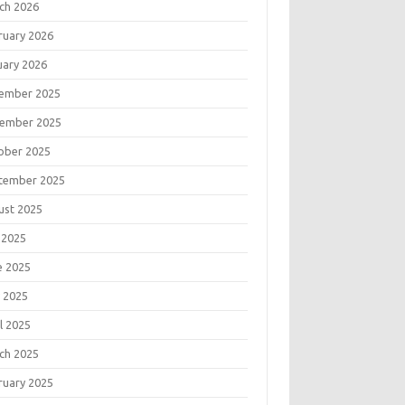
ch 2026
ruary 2026
uary 2026
ember 2025
ember 2025
ober 2025
tember 2025
ust 2025
 2025
e 2025
 2025
l 2025
ch 2025
ruary 2025