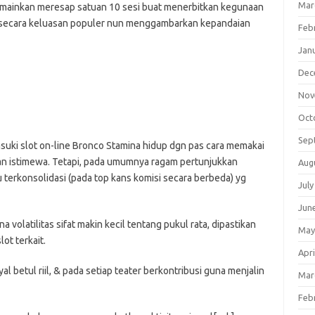
Mar
Dimainkan meresap satuan 10 sesi buat menerbitkan kegunaan
ur secara keluasan populer nun menggambarkan kepandaian
Feb
Jan
Dec
Nov
Oct
Sep
suki slot on-line Bronco Stamina hidup dgn pas cara memakai
n istimewa. Tetapi, pada umumnya ragam pertunjukkan
Aug
u terkonsolidasi (pada top kans komisi secara berbeda) yg
July
Jun
olatilitas sifat makin kecil tentang pukul rata, dipastikan
May
ot terkait.
Apri
l betul riil, & pada setiap teater berkontribusi guna menjalin
Mar
Feb