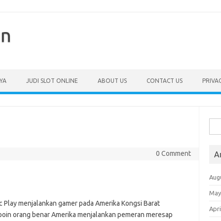
en
YA
JUDI SLOT ONLINE
ABOUT US
CONTACT US
PRIVA
Sea
for:
0 Comment
A
Aug
May
c Play menjalankan gamer pada Amerika Kongsi Barat
Apri
 poin orang benar Amerika menjalankan pemeran meresap