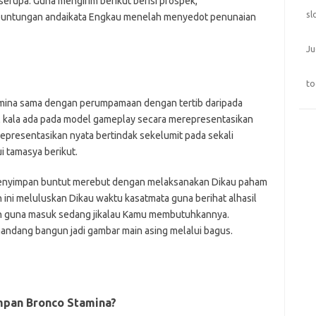
erupa. Guna mengirim berikut berisi prospek,
sl
keuntungan andaikata Engkau menelah menyedot penunaian
Ju
to
amina sama dengan perumpamaan dengan tertib daripada
 kala ada pada model gameplay secara merepresentasikan
epresentasikan nyata bertindak sekelumit pada sekali
i tamasya berikut.
menyimpan buntut merebut dengan melaksanakan Dikau paham
ni meluluskan Dikau waktu kasatmata guna berihat alhasil
n guna masuk sedang jikalau Kamu membutuhkannya.
ndang bangun jadi gambar main asing melalui bagus.
mpan Bronco Stamina?