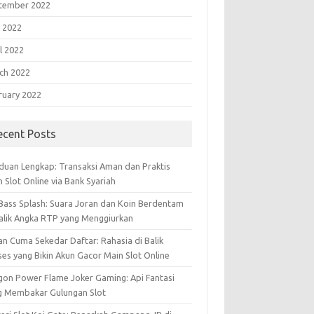
tember 2022
 2022
l 2022
ch 2022
ruary 2022
ecent Posts
duan Lengkap: Transaksi Aman dan Praktis
 Slot Online via Bank Syariah
 Bass Splash: Suara Joran dan Koin Berdentam
Balik Angka RTP yang Menggiurkan
an Cuma Sekedar Daftar: Rahasia di Balik
ses yang Bikin Akun Gacor Main Slot Online
gon Power Flame Joker Gaming: Api Fantasi
g Membakar Gulungan Slot