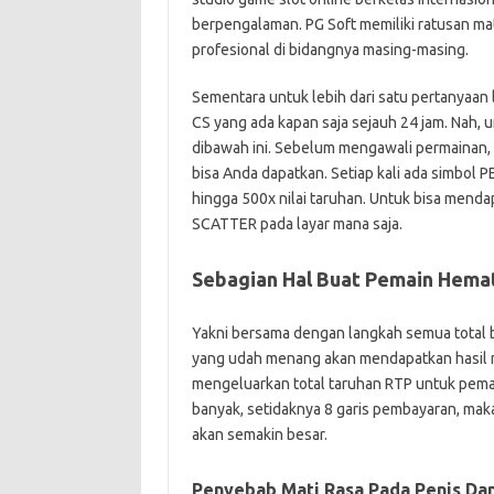
berpengalaman. PG Soft memiliki ratusan m
profesional di bidangnya masing-masing.
Sementara untuk lebih dari satu pertanyaan
CS yang ada kapan saja sejauh 24 jam. Nah, u
dibawah ini. Sebelum mengawali permainan,
bisa Anda dapatkan. Setiap kali ada simbol 
hingga 500x nilai taruhan. Untuk bisa menda
SCATTER pada layar mana saja.
Sebagian Hal Buat Pemain Hema
Yakni bersama dengan langkah semua total ba
yang udah menang akan mendapatkan hasil m
mengeluarkan total taruhan RTP untuk pema
banyak, setidaknya 8 garis pembayaran, mak
akan semakin besar.
Penyebab Mati Rasa Pada Penis Da