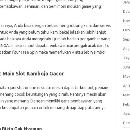
Jan
atematikawan, seniman, dan pemimpin industri game yang
Dec
Nov
 lainnya, Anda bisa dengan bebas menghubung kami dari servis
Oct
ntuk Anda yang belum tahu, kami bakal jelaskan lebih lanjut
 ada baiknya Anda mengetahui jumlah hadiah per gambar yang
Sep
PENGALI maka simbol dapat membawa nilai pengali acak dari 2x
Aug
patkan fitur Free Spin maka memerlukan 4 atau lebih simbol
July
Jun
t Main Slot Kamboja Gacor
May
Apri
tch judi slot online di suatu mesin dapat terkumpul, pemain
enang cocok keuntungan yang diraih. Nantinya mesin akan
Mar
in yang menang. Dengan memiliki garis pembayaran yang
Feb
a kesempatan pemain untuk menang di tiap-tiap putarannya
Jan
Dec
n Bikin Gak Nyaman