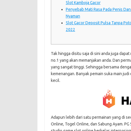
Slot Kamboja Gacor
Penyebab Mati Rasa Pada Penis Dan 
Nyaman
Slot Gacor Deposit Pulsa Tanpa Pot
2022
Tak hingga disitu saja di sini anda juga da
no.1 yang akan memanjakan anda. Dan permai
yang sangat tinggi. Sehingga bersama deng
kemenangan. Banyak pemain suka main judi on
kecil.
Adapun lebih dari satu permainan yang di se
Online, Togel Online, dan Sabung Ayam. PG 
studio game slot online berkelas internasio