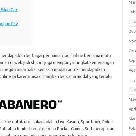
Mar
Bikin Gak
Feb
Jan
ongan Pkv
Dec
Nov
Oct
pat mendapatkan berbagai permainan judi online bersama mutu
Sep
nan di web judi slot ini juga mempunyai tingkat kemenangan
an begitu anda bakal semakin mudah untuk mendapatkan
Aug
line ini karena bisa di mainkan bersama modal yang terlalu
July
Jun
May
Apri
Mar
diakan untuk di mainkan adalah Live Kasion, Sportbook, Poker
Soft atau lebih dikenal dengan Pocket Games Soft merupakan
Feb
nal sebagai penyedia developer game slot yang