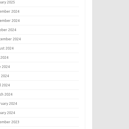
uary 2025
ember 2024
ember 2024
ober 2024
tember 2024
ust 2024
 2024
e 2024
 2024
l 2024
ch 2024
ruary 2024
uary 2024
ember 2023