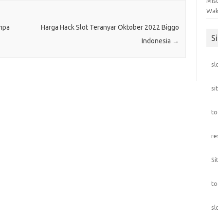
Mis
Wak
npa
Harga Hack Slot Teranyar Oktober 2022 Biggo
S
Indonesia
→
sl
si
to
re
Si
to
sl