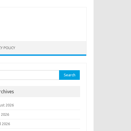
CY POLICY
rch
rchives
ust 2026
 2026
l 2026