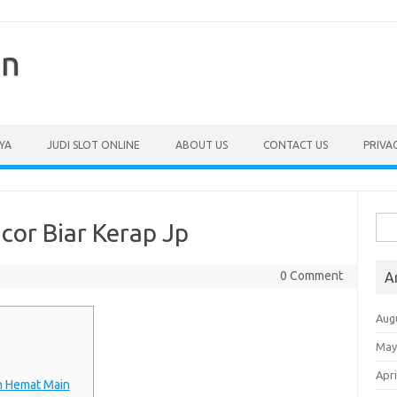
en
YA
JUDI SLOT ONLINE
ABOUT US
CONTACT US
PRIVA
Sea
acor Biar Kerap Jp
for:
0 Comment
A
Aug
May
Apri
n Hemat Main