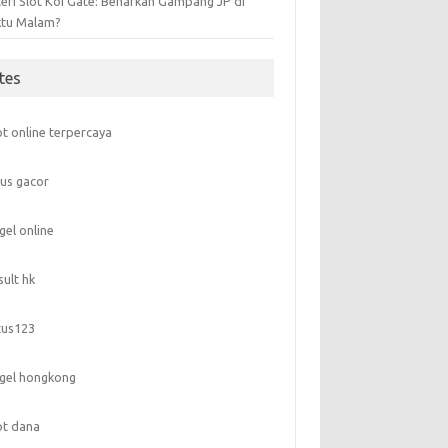
teri Slot Koi Gate: Benarkah Gampang JP di
tu Malam?
ites
ot online terpercaya
tus gacor
gel online
sult hk
tus123
gel hongkong
ot dana