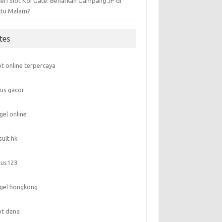
teri Slot Koi Gate: Benarkah Gampang JP di
tu Malam?
ites
ot online terpercaya
tus gacor
gel online
sult hk
tus123
gel hongkong
ot dana