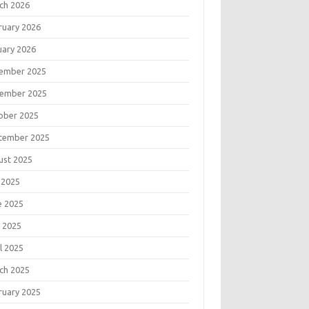
ch 2026
ruary 2026
uary 2026
ember 2025
ember 2025
ober 2025
tember 2025
ust 2025
 2025
e 2025
 2025
l 2025
ch 2025
ruary 2025