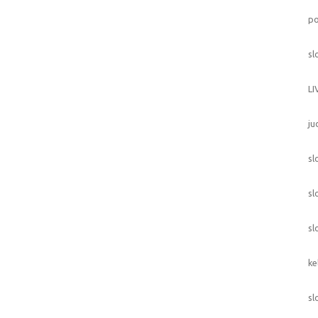
p
sl
L
ju
sl
sl
sl
ke
sl