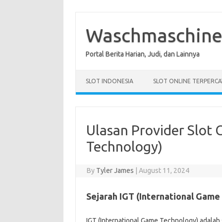
Skip
to
content
Waschmaschin
Portal Berita Harian, Judi, dan Lainnya
SLOT INDONESIA
SLOT ONLINE TERPERCA
Ulasan Provider Slot 
Technology)
By
Tyler James
|
August 11, 2024
Sejarah IGT (International Game
IGT (International Game Technology) adalah s