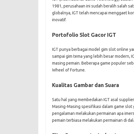
1981, perusahaan ini sudah beralih salah sa
globalnya, IGT telah mencapai menggaet ko
inovatif.
Portofolio Slot Gacor IGT
IGT punya berbagai model gim slot online 
sampai gim tema yang lebih besar modern, 
masing pemain. Beberapa game populer seb
Wheel of Fortune.
Kualitas Gambar dan Suara
Satu hal yang membedakan IGT asal supplier 
Masing-Masing spesifikasi dalam game slot 
pengalaman melakukan permainan apa imersi
pemain terbiasa melakukan permainan di dal