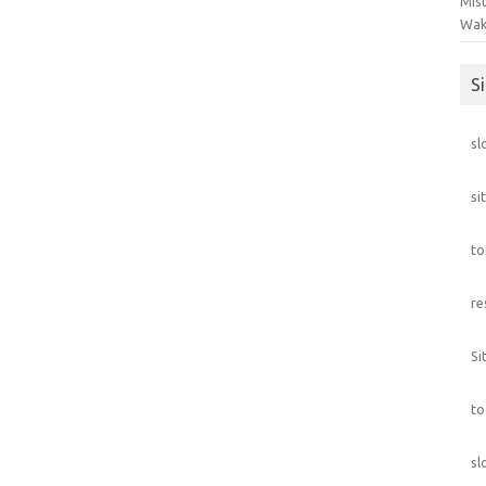
Mis
Wak
S
sl
si
to
re
Si
to
sl