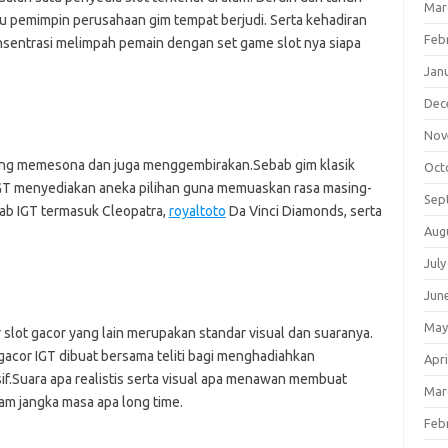
Mar
tu pemimpin perusahaan gim tempat berjudi. Serta kehadiran
Feb
nsentrasi melimpah pemain dengan set game slot nya siapa
Jan
Dec
Nov
yang memesona dan juga menggembirakan.Sebab gim klasik
Oct
IGT menyediakan aneka pilihan guna memuaskan rasa masing-
Sep
ab IGT termasuk Cleopatra,
royaltoto
Da Vinci Diamonds, serta
Aug
July
Jun
May
slot gacor yang lain merupakan standar visual dan suaranya.
gacor IGT dibuat bersama teliti bagi menghadiahkan
Apri
f.Suara apa realistis serta visual apa menawan membuat
Mar
am jangka masa apa long time.
Feb