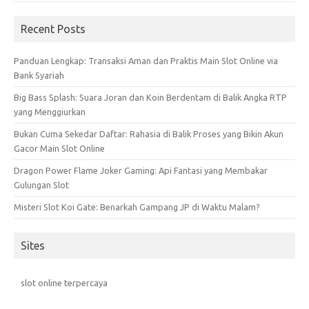
Recent Posts
Panduan Lengkap: Transaksi Aman dan Praktis Main Slot Online via
Bank Syariah
Big Bass Splash: Suara Joran dan Koin Berdentam di Balik Angka RTP
yang Menggiurkan
Bukan Cuma Sekedar Daftar: Rahasia di Balik Proses yang Bikin Akun
Gacor Main Slot Online
Dragon Power Flame Joker Gaming: Api Fantasi yang Membakar
Gulungan Slot
Misteri Slot Koi Gate: Benarkah Gampang JP di Waktu Malam?
Sites
slot online terpercaya