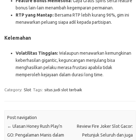
Feature Bonus Memesona:
Gaya Gratis Spins serta feature
bonus lain-lain menambah kegemparan permainan.
RTP yang Mantap:
Bersama RTP lebih kurang 96%, gim ini
menawarkan peluang siapa adil kepada partisipan.
Kelemahan
Volatilitas Tinggian:
Walaupun menawarkan kemungkinan
keberhasilan gigantic, keguncangan menjulang bisa
menghasilkan pelaku merasa frustasi apabila tidak
memperoleh kejayaan dalam durasi long time.
Category:
Slot
Tags:
situs judi slot terbaik
Post navigation
←
Ulasan Honey Rush Play’n
Review Fire Joker Slot Gacor:
GO: Pengalaman Manis dalam
Petunjuk Seluruh dan juga