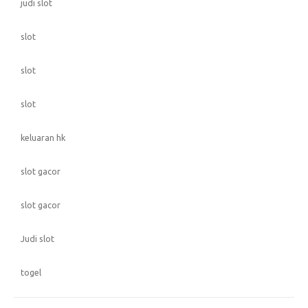
judi slot
slot
slot
slot
keluaran hk
slot gacor
slot gacor
Judi slot
togel