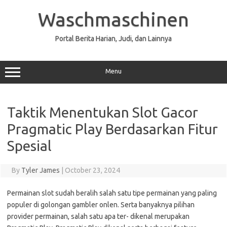
Skip
to
Waschmaschinen
content
Portal Berita Harian, Judi, dan Lainnya
Menu
Taktik Menentukan Slot Gacor
Pragmatic Play Berdasarkan Fitur
Spesial
By
Tyler James
|
October 23, 2024
Permainan slot sudah beralih salah satu tipe permainan yang paling
populer di golongan gambler onlen. Serta banyaknya pilihan
provider permainan, salah satu apa ter- dikenal merupakan