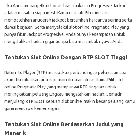
Jika Anda menargetkan bonus luas, maka ciri Progresive Jackpot
adalah masalah siapa mesti Kamu cermati. Fitur ini satu
membolehkan anugerah jackpot bertambah harganya seiring serta
durasi berjalan. Serta menyeleksi slot online Pragmatic Play yang
punya fitur Jackpot Progresive, Anda punya kesempatan untuk
mengalahkan hadiah gigantic apa bisa merombak nyawa Anda.
Tentukan Slot Online Dengan RTP SLOT Tinggi
Return to Player (RTP) merupakan perbandingan pelunasan apa
akan dikembalikan untuk pemain di dalam durasi lama.Pilih slot
online Pragmatic Play yang mempunyai RTP tinggian untuk
meningkatkan peluang Engkau mengalahkan hadiah. Semakin
menjulang RTP SLOT sebuah slot online, makin besar peluang Kamu
guna mencapai kemenangan.
Tentukan Slot Online Berdasarkan Judul yang
Menarik