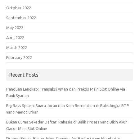
October 2022
September 2022
May 2022
April 2022
March 2022
February 2022
Recent Posts
Panduan Lengkap: Transaksi Aman dan Praktis Main Slot Online via
Bank Syariah
Big Bass Splash: Suara Joran dan Koin Berdentam di Balik Angka RTP
yang Menggiurkan
Bukan Cuma Sekedar Daftar: Rahasia di Balik Proses yang Bikin Akun
Gacor Main Slot Online
Dragon Power Flame Joker Gaming: Api Fantasi yang Membakar