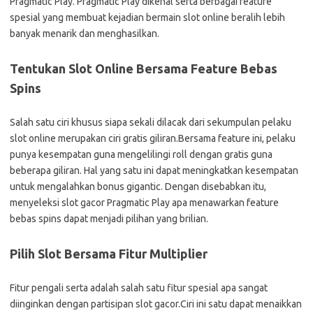
Pragmatic Play. Pragmatic Play dikenal serta berbagai feature
spesial yang membuat kejadian bermain slot online beralih lebih
banyak menarik dan menghasilkan.
Tentukan Slot Online Bersama Feature Bebas
Spins
Salah satu ciri khusus siapa sekali dilacak dari sekumpulan pelaku
slot online merupakan ciri gratis giliran.Bersama feature ini, pelaku
punya kesempatan guna mengelilingi roll dengan gratis guna
beberapa giliran. Hal yang satu ini dapat meningkatkan kesempatan
untuk mengalahkan bonus gigantic. Dengan disebabkan itu,
menyeleksi slot gacor Pragmatic Play apa menawarkan feature
bebas spins dapat menjadi pilihan yang brilian.
Pilih Slot Bersama Fitur Multiplier
Fitur pengali serta adalah salah satu fitur spesial apa sangat
diinginkan dengan partisipan slot gacor.Ciri ini satu dapat menaikkan