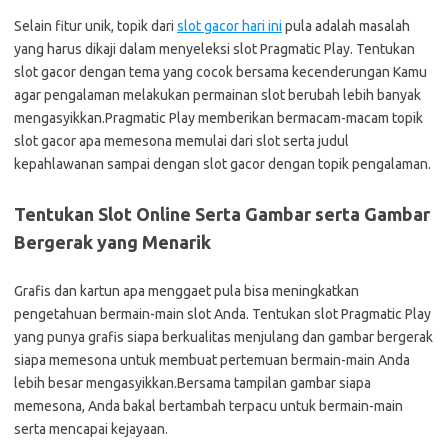
Selain fitur unik, topik dari
slot gacor hari ini
pula adalah masalah
yang harus dikaji dalam menyeleksi slot Pragmatic Play. Tentukan
slot gacor dengan tema yang cocok bersama kecenderungan Kamu
agar pengalaman melakukan permainan slot berubah lebih banyak
mengasyikkan.Pragmatic Play memberikan bermacam-macam topik
slot gacor apa memesona memulai dari slot serta judul
kepahlawanan sampai dengan slot gacor dengan topik pengalaman.
Tentukan Slot Online Serta Gambar serta Gambar
Bergerak yang Menarik
Grafis dan kartun apa menggaet pula bisa meningkatkan
pengetahuan bermain-main slot Anda. Tentukan slot Pragmatic Play
yang punya grafis siapa berkualitas menjulang dan gambar bergerak
siapa memesona untuk membuat pertemuan bermain-main Anda
lebih besar mengasyikkan.Bersama tampilan gambar siapa
memesona, Anda bakal bertambah terpacu untuk bermain-main
serta mencapai kejayaan.