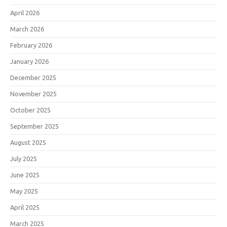
April 2026
March 2026
February 2026
January 2026
December 2025
November 2025
October 2025
September 2025
August 2025
July 2025
June 2025
May 2025
April 2025
March 2025