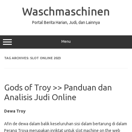
Skip
to
Waschmaschinen
content
Portal Berita Harian, Judi, dan Lainnya
Menu
TAG ARCHIVES:
SLOT ONLINE 2023
Gods of Troy >> Panduan dan
Analisis Judi Online
Dewa Troy
Afin de dewa dalam balik keseluruhan sisi dalam bertarung di dalam
Perang Troya merupakan inriktat untuk slot machine on the web