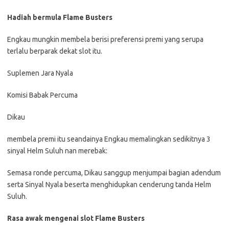
Hadiah bermula Flame Busters
Engkau mungkin membela berisi preferensi premi yang serupa
terlalu berparak dekat slot itu.
Suplemen Jara Nyala
Komisi Babak Percuma
Dikau
membela premi itu seandainya Engkau memalingkan sedikitnya 3
sinyal Helm Suluh nan merebak:
Semasa ronde percuma, Dikau sanggup menjumpai bagian adendum
serta Sinyal Nyala beserta menghidupkan cenderung tanda Helm
Suluh.
Rasa awak mengenai slot Flame Busters