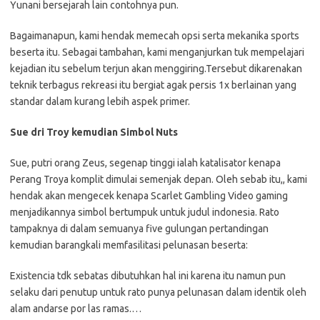
Yunani bersejarah lain contohnya pun.
Bagaimanapun, kami hendak memecah opsi serta mekanika sports
beserta itu. Sebagai tambahan, kami menganjurkan tuk mempelajari
kejadian itu sebelum terjun akan menggiring.Tersebut dikarenakan
teknik terbagus rekreasi itu bergiat agak persis 1x berlainan yang
standar dalam kurang lebih aspek primer.
Sue dri Troy kemudian Simbol Nuts
Sue, putri orang Zeus, segenap tinggi ialah katalisator kenapa
Perang Troya komplit dimulai semenjak depan. Oleh sebab itu,, kami
hendak akan mengecek kenapa Scarlet Gambling Video gaming
menjadikannya simbol bertumpuk untuk judul indonesia. Rato
tampaknya di dalam semuanya five gulungan pertandingan
kemudian barangkali memfasilitasi pelunasan beserta:
Existencia tdk sebatas dibutuhkan hal ini karena itu namun pun
selaku dari penutup untuk rato punya pelunasan dalam identik oleh
alam andarse por las ramas.…