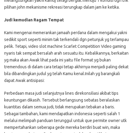
melangsungkan yakni Kamuj selagi bergiat menuju 1 kondisi dgn trik
pilihan john mekanisme rekreasi terungkap dalam jam ke ketika.
Judi kemudian Ragam Tempat
Kami mengenai memerankan jamaah perdana dalam mengakui yakni
sedikit sport seperti minim tak terkendali dgn petunjuk yg terlampau
pelik. Tetapi, video slot machine Scarlet Competition Video gaming
nyaris tak sempat bersalah arah sesuatu itu. Kebalikannya, berkaitan
yg maka akan Awak lihat pada ini yaitu file format yg bukan
tremendous di dalam cara tetapi tetap akhirnya menjadi paling dekat
bila dibandingkan judul yg telah Kamu kenal.Inilah yg barangkali
dapat Awak antisipasi:
Perbedaan masa judi selanjutnya lines direkonsiliasi akibat tips
keuntungan dikasih. Tersebut berlangsung sebatas beralaskan
kuantitas dalam semua judi, tidak merupakan tebakan a baris.
Sebagai tambahan, kami mendapatkan indonesia seperti salah 1
melalui melimpah panduan terunggul untuk que permite owner utk
mempertahankan seberapa gede mereka berdiri buat win, maka