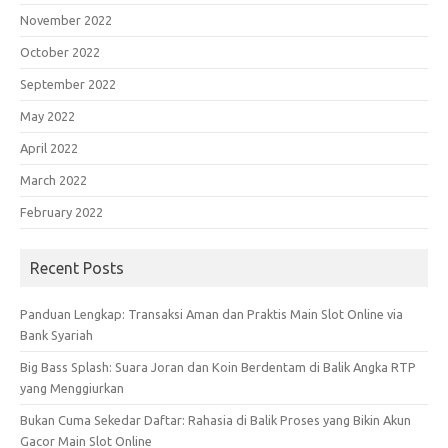
November 2022
October 2022
September 2022
May 2022
April 2022
March 2022
February 2022
Recent Posts
Panduan Lengkap: Transaksi Aman dan Praktis Main Slot Online via
Bank Syariah
Big Bass Splash: Suara Joran dan Koin Berdentam di Balik Angka RTP
yang Menggiurkan
Bukan Cuma Sekedar Daftar: Rahasia di Balik Proses yang Bikin Akun
Gacor Main Slot Online