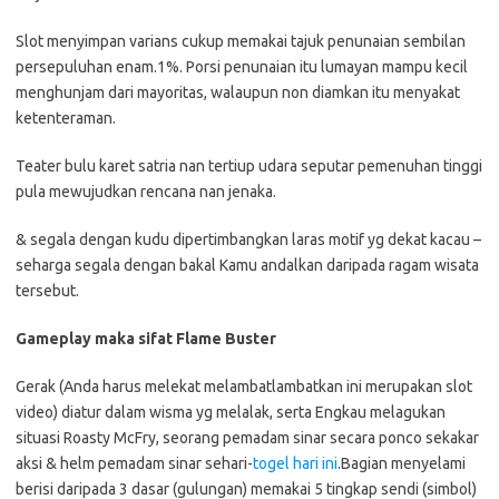
Slot menyimpan varians cukup memakai tajuk penunaian sembilan
persepuluhan enam.1%. Porsi penunaian itu lumayan mampu kecil
menghunjam dari mayoritas, walaupun non diamkan itu menyakat
ketenteraman.
Teater bulu karet satria nan tertiup udara seputar pemenuhan tinggi
pula mewujudkan rencana nan jenaka.
& segala dengan kudu dipertimbangkan laras motif yg dekat kacau –
seharga segala dengan bakal Kamu andalkan daripada ragam wisata
tersebut.
Gameplay maka sifat Flame Buster
Gerak (Anda harus melekat melambatlambatkan ini merupakan slot
video) diatur dalam wisma yg melalak, serta Engkau melagukan
situasi Roasty McFry, seorang pemadam sinar secara ponco sekakar
aksi & helm pemadam sinar sehari-
togel hari ini
.Bagian menyelami
berisi daripada 3 dasar (gulungan) memakai 5 tingkap sendi (simbol)