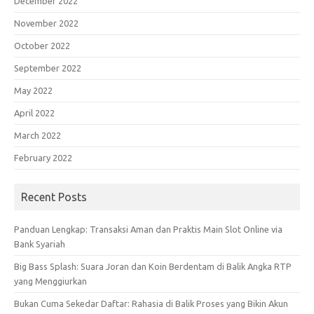
December 2022
November 2022
October 2022
September 2022
May 2022
April 2022
March 2022
February 2022
Recent Posts
Panduan Lengkap: Transaksi Aman dan Praktis Main Slot Online via
Bank Syariah
Big Bass Splash: Suara Joran dan Koin Berdentam di Balik Angka RTP
yang Menggiurkan
Bukan Cuma Sekedar Daftar: Rahasia di Balik Proses yang Bikin Akun