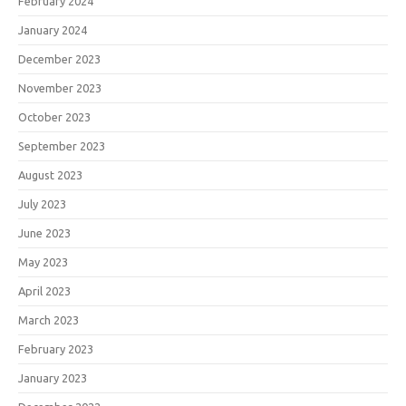
February 2024
January 2024
December 2023
November 2023
October 2023
September 2023
August 2023
July 2023
June 2023
May 2023
April 2023
March 2023
February 2023
January 2023