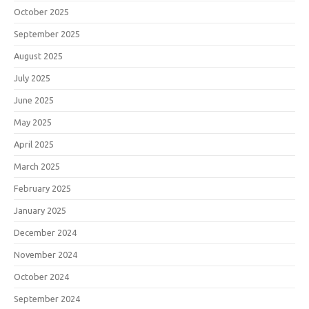
October 2025
September 2025
August 2025
July 2025
June 2025
May 2025
April 2025
March 2025
February 2025
January 2025
December 2024
November 2024
October 2024
September 2024