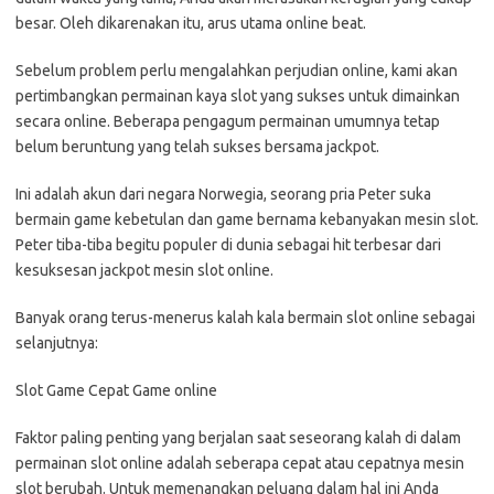
besar. Oleh dikarenakan itu, arus utama online beat.
Sebelum problem perlu mengalahkan perjudian online, kami akan
pertimbangkan permainan kaya slot yang sukses untuk dimainkan
secara online. Beberapa pengagum permainan umumnya tetap
belum beruntung yang telah sukses bersama jackpot.
Ini adalah akun dari negara Norwegia, seorang pria Peter suka
bermain game kebetulan dan game bernama kebanyakan mesin slot.
Peter tiba-tiba begitu populer di dunia sebagai hit terbesar dari
kesuksesan jackpot mesin slot online.
Banyak orang terus-menerus kalah kala bermain slot online sebagai
selanjutnya:
Slot Game Cepat Game online
Faktor paling penting yang berjalan saat seseorang kalah di dalam
permainan slot online adalah seberapa cepat atau cepatnya mesin
slot berubah. Untuk memenangkan peluang dalam hal ini Anda