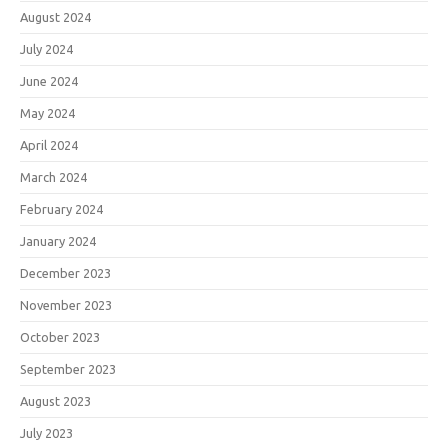
August 2024
July 2024
June 2024
May 2024
April 2024
March 2024
February 2024
January 2024
December 2023
November 2023
October 2023
September 2023
August 2023
July 2023