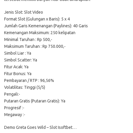
Jenis Slot: Slot Video
Format Slot (Gulungan x Baris): 5 x 4
Jumlah Garis Kemenangan (Paylines): 40 Garis
Kemenangan Maksimum: 250 kelipatan
Minimal Taruhan : Rp 500,-
Maksimum Taruhan : Rp 750.000,-
Simbol Liar : Ya
Simbol Scatter: Ya
Fitur Acak: Ya
Fitur Bonus: Ya
Pembayaran / RTP : 96,56%
Volatilitas: Tinggi (5/5)
Pengali:-
Putaran Gratis (Putaran Gratis): Ya
Progresif :-
Megaway :-
Demo Greta Goes Wild – Slot Isoftbet…