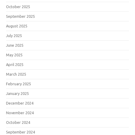
October 2025
September 2025
August 2025
July 2025
June 2025
May 2025
April 2025
March 2025
February 2025
January 2025
December 2024
November 2024
October 2024
September 2024