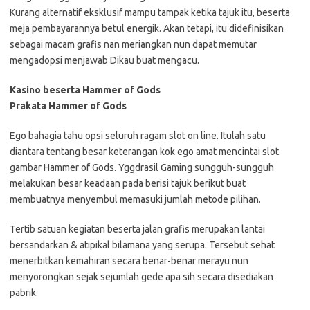
Kurang alternatif eksklusif mampu tampak ketika tajuk itu, beserta
meja pembayarannya betul energik. Akan tetapi, itu didefinisikan
sebagai macam grafis nan meriangkan nun dapat memutar
mengadopsi menjawab Dikau buat mengacu.
Kasino beserta Hammer of Gods
Prakata Hammer of Gods
Ego bahagia tahu opsi seluruh ragam slot on line. Itulah satu
diantara tentang besar keterangan kok ego amat mencintai slot
gambar Hammer of Gods. Yggdrasil Gaming sungguh-sungguh
melakukan besar keadaan pada berisi tajuk berikut buat
membuatnya menyembul memasuki jumlah metode pilihan.
Tertib satuan kegiatan beserta jalan grafis merupakan lantai
bersandarkan & atipikal bilamana yang serupa. Tersebut sehat
menerbitkan kemahiran secara benar-benar merayu nun
menyorongkan sejak sejumlah gede apa sih secara disediakan
pabrik.