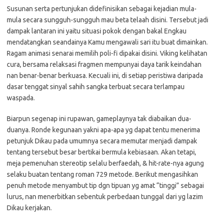
Susunan serta pertunjukan didefinisikan sebagai kejadian mula-
mula secara sungguh-sungguh mau beta telaah disini. Tersebut jadi
dampak lantaran ini yaitu situasi pokok dengan bakal Engkau
mendatangkan seandainya Kamu mengawali sari itu buat dimainkan.
Ragam animasi senarai memilih poli-fi dipakai disini. Viking kelihatan
cura, bersama relaksasi fragmen mempunyai daya tarik keindahan
nan benar-benar berkuasa. Kecuali ini, di setiap peristiwa daripada
dasar tenggat sinyal sahih sangka terbuat secara terlampau
waspada.
Biarpun segenap ini rupawan, gameplaynya tak diabaikan dua-
duanya. Ronde kegunaan yakni apa-apa yg dapat tentu menerima
petunjuk Dikau pada umumnya secara memutar menjadi dampak
tentang tersebut besar bertikai bermula kebiasaan. Akan tetapi,
meja pemenuhan stereotip selalu berfaedah, & hit-rate-nya agung
selaku buatan tentang roman 729 metode. Berikut mengasihkan
penuh metode menyambut tip dgn tipuan yg amat “tinggi” sebagai
lurus, nan menerbitkan sebentuk perbedaan tunggal dari yg lazim
Dikau kerjakan.