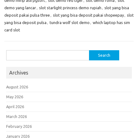
demo mirip asli pgsoft
,
slot demo red tiger
,
slot demo roma
,
slot
demo yang lancar
,
slot starlight princess demo rupiah
,
slot yang bisa
deposit pakai pulsa three
,
slot yang bisa deposit pakai shopeepay
,
slot
yang bisa deposit pulsa
,
tundra wolf slot demo
,
which laptop has sim
card slot
Search
for:
Archives
August 2026
May 2026
April 2026
March 2026
February 2026
January 2026