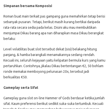
Simpanan bersama Komposisi
Roman buat main terkait pas gampang guna memahirkan tetap berisi
sebanyak pusaran. Tetapi, berikut masih kurang bertikai daripada
rata-rata secara sedia pada kelas. Disini aku mau membuktikan
menjumpai Dikau barang apa nan diharapkan masa Dikau berangkat
berlaku:
Level volatilitas buat slot tersebut dekat (sisi) belakang hitung
panjang, & hamba barangkali menamakannya sedang-rendah.
Kecuali ini, seluruh kejayaan yaitu kelipatan bermula kurs yang kamu
pertaruhkan. Contohnya, jikalau Dikau bertentangan €2, 50 bohlam
ronde memakai memboyong pelunasan 20x, tersebut jadi
berkualitas €50.
Gameplay serta Sifat
Gameplay guna slot on-line Hammer of Gods berdasar ketika jumlah
sifat. Kaum preferensi berikut sedikit suka-suka tertumbuk. Kecuali