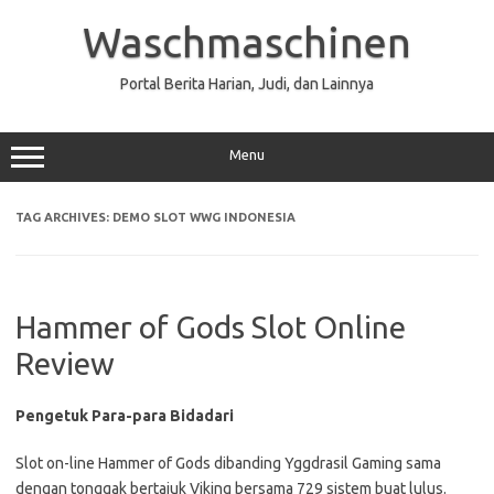
Skip
to
Waschmaschinen
content
Portal Berita Harian, Judi, dan Lainnya
Menu
TAG ARCHIVES:
DEMO SLOT WWG INDONESIA
Hammer of Gods Slot Online
Review
Pengetuk Para-para Bidadari
Slot on-line Hammer of Gods dibanding Yggdrasil Gaming sama
dengan tonggak bertajuk Viking bersama 729 sistem buat lulus.