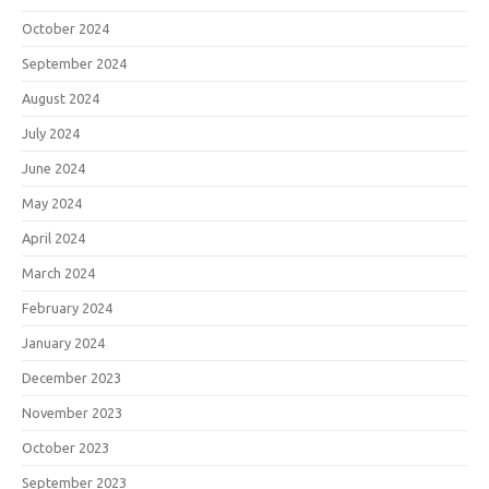
October 2024
September 2024
August 2024
July 2024
June 2024
May 2024
April 2024
March 2024
February 2024
January 2024
December 2023
November 2023
October 2023
September 2023