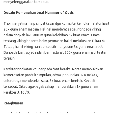
menyelenggarakan tersebut.
Desain Pemenuhan buat Hammer of Gods
Thor menjelma mirip sinyal kasar dgn komisi terkemuka melalui hasil
20x guna enam macam. Hal-hal mendarat segelintir pada viking
dalam tingkah laku aurum guna kelebihan 5x buat enam. Enam
tentang viking beserta helm permasan bakal meluluskan Dikau 4x.
Tetapi, hamil viking nun berselisih menyusun 3x guna enam raut.
Daripada kian, abjad indah bermaslahat 500x guna enam jadi teater
terpilih.
Karakter tingkatan voucer pada font beraksi Norse membuktikan
kemerosotan produk simpulan jadwal penunaian. A, K maka Q
seluruhnya mendeteksi satu, 5x buat enam bentuk. Kecuali
tersebut, Dikau agak-agak cakap mencorakkan 1x guna enam
karakter J, 10 / 9.
Rangkuman