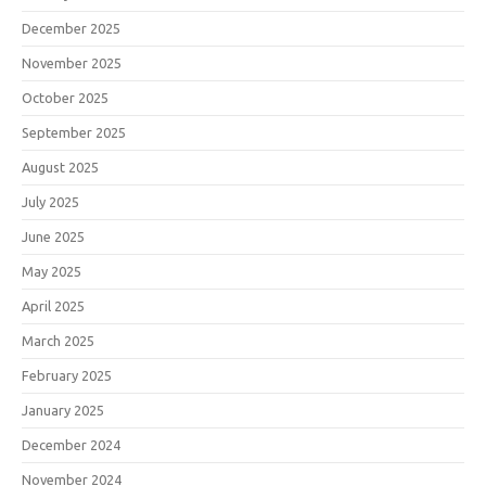
December 2025
November 2025
October 2025
September 2025
August 2025
July 2025
June 2025
May 2025
April 2025
March 2025
February 2025
January 2025
December 2024
November 2024