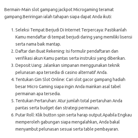
Bermain-Main slot gampang jackpot Microgaming teramat
gampang.Beriringan ialah tahapan siapa dapat Anda ikuti:
Seleksi Tempat Berjudi Di Internet Terpercaya: Pastikanlah
Kamu mendaftar di tempat berjudi daring yang memiliki lisensi
serta nama baik mantap.
Daftar dan Buat Rekening: Isi formulir pendaftaran dan
verifikasi akun Kamu pantas serta instruksi yang diberikan.
Deposit Uang: Jalankan simpanan menggunakan teknik
pelunasan apa tersedia di casino alternatif Anda.
Tentukan Gim Slot Online: Cari slot gacor gampang hadiah
besar Micro Gaming siapa ingin Anda mainkan asal tabel
permainan apa tersedia.
Tentukan Pertaruhan: Atur jumlah total pertaruhan Anda
pantas serta budget dan strategi permainan.
Putar Roll: Klik button spin serta harap output.Apabila Engkau
memperoleh gabungan siapa mengalahkan, Anda bakal
menyambut pelunasan sesuai serta table pembayaran.