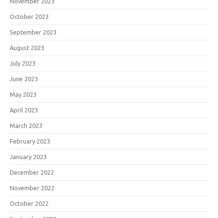
November 2023
October 2023
September 2023
August 2023
July 2023
June 2023
May 2023
April 2023
March 2023
February 2023
January 2023
December 2022
November 2022
October 2022