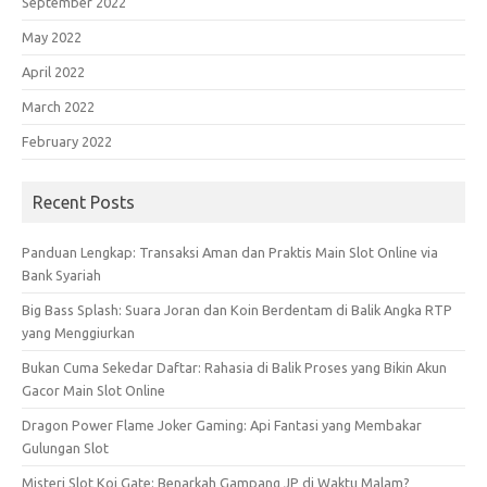
September 2022
May 2022
April 2022
March 2022
February 2022
Recent Posts
Panduan Lengkap: Transaksi Aman dan Praktis Main Slot Online via
Bank Syariah
Big Bass Splash: Suara Joran dan Koin Berdentam di Balik Angka RTP
yang Menggiurkan
Bukan Cuma Sekedar Daftar: Rahasia di Balik Proses yang Bikin Akun
Gacor Main Slot Online
Dragon Power Flame Joker Gaming: Api Fantasi yang Membakar
Gulungan Slot
Misteri Slot Koi Gate: Benarkah Gampang JP di Waktu Malam?