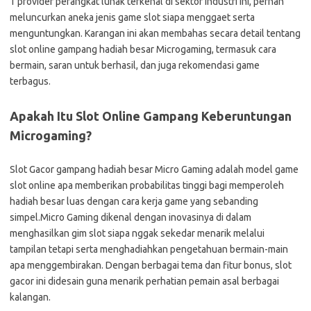
1 provider perangkat lunak terkenal di sektor industri ini, pernah
meluncurkan aneka jenis game slot siapa menggaet serta
menguntungkan. Karangan ini akan membahas secara detail tentang
slot online gampang hadiah besar Microgaming, termasuk cara
bermain, saran untuk berhasil, dan juga rekomendasi game
terbagus.
Apakah Itu Slot Online Gampang Keberuntungan
Microgaming?
Slot Gacor gampang hadiah besar Micro Gaming adalah model game
slot online apa memberikan probabilitas tinggi bagi memperoleh
hadiah besar luas dengan cara kerja game yang sebanding
simpel.Micro Gaming dikenal dengan inovasinya di dalam
menghasilkan gim slot siapa nggak sekedar menarik melalui
tampilan tetapi serta menghadiahkan pengetahuan bermain-main
apa menggembirakan. Dengan berbagai tema dan fitur bonus, slot
gacor ini didesain guna menarik perhatian pemain asal berbagai
kalangan.