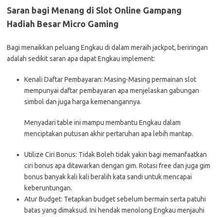
Saran bagi Menang di Slot Online Gampang
Hadiah Besar Micro Gaming
Bagi menaikkan peluang Engkau di dalam meraih jackpot, beriringan
adalah sedikit saran apa dapat Engkau implement:
Kenali Daftar Pembayaran: Masing-Masing permainan slot
mempunyai daftar pembayaran apa menjelaskan gabungan
simbol dan juga harga kemenangannya.
Menyadari table ini mampu membantu Engkau dalam
menciptakan putusan akhir pertaruhan apa lebih mantap.
Utilize Ciri Bonus: Tidak Boleh tidak yakin bagi memanfaatkan
ciri bonus apa ditawarkan dengan gim. Rotasi free dan juga gim
bonus banyak kali kali beralih kata sandi untuk mencapai
keberuntungan.
Atur Budget: Tetapkan budget sebelum bermain serta patuhi
batas yang dimaksud. Ini hendak menolong Engkau menjauhi