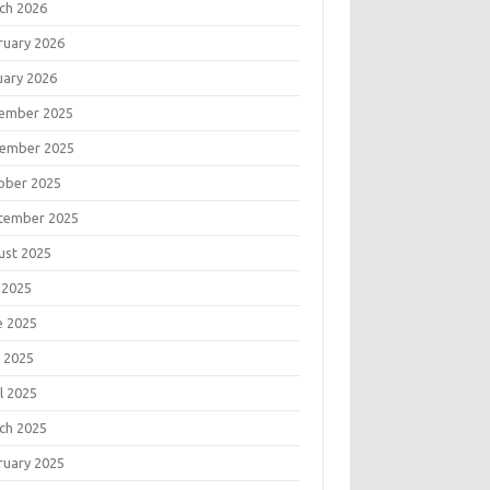
ch 2026
ruary 2026
uary 2026
ember 2025
ember 2025
ober 2025
tember 2025
ust 2025
 2025
e 2025
 2025
l 2025
ch 2025
ruary 2025