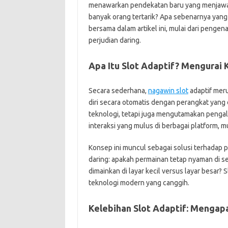
menawarkan pendekatan baru yang menjawa
banyak orang tertarik? Apa sebenarnya yang 
bersama dalam artikel ini, mulai dari pengen
perjudian daring.
Apa Itu Slot Adaptif? Mengurai 
Secara sederhana,
nagawin slot
adaptif meru
diri secara otomatis dengan perangkat yang 
teknologi, tetapi juga mengutamakan pengal
interaksi yang mulus di berbagai platform, mu
Konsep ini muncul sebagai solusi terhadap p
daring: apakah permainan tetap nyaman di 
dimainkan di layar kecil versus layar besar?
teknologi modern yang canggih.
Kelebihan Slot Adaptif: Menga