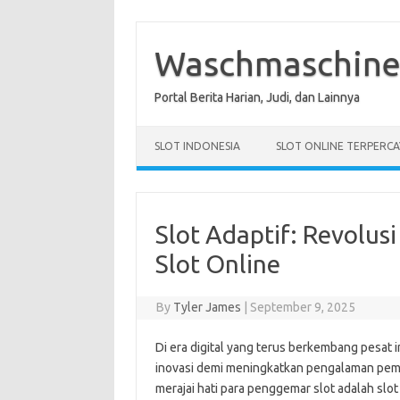
Skip
to
content
Waschmaschin
Portal Berita Harian, Judi, dan Lainnya
SLOT INDONESIA
SLOT ONLINE TERPERCA
Slot Adaptif: Revolus
Slot Online
By
Tyler James
|
September 9, 2025
Di era digital yang terus berkembang pesat i
inovasi demi meningkatkan pengalaman pemai
merajai hati para penggemar slot adalah slo