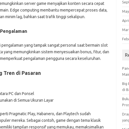
Sep
memungkinkan server game menyajikan konten secara cepat
s pemain. Edge computing membantu mempercepat proses data,
May
n minim lag, bahkan saat trafik tinggi sekalipun.
Apri
Mar
i Pengalaman
Feb
pengalaman yang tampak sangat personal saat bermain slot
 data yang memungkinkan sistem menyesuaikan bonus, fitur, dan
R
, memperkuat pengalaman pengguna secara keseluruhan.
Pan
g Tren di Pasaran
Main
Big
di 
tara PC dan Ponsel
Buk
gunakan di Semua Ukuran Layar
Pro
erti Pragmatic Play, Habanero, dan Playtech sudah
Dra
puler mereka. Sebagai contoh, game dengan tema klasik
yan
i memiliki tampilan responsif yang memukau, memaksimalkan