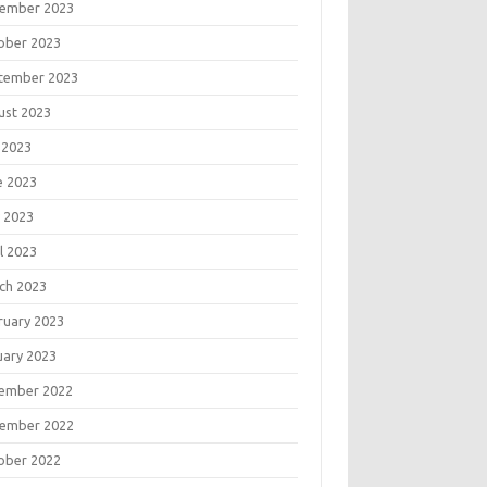
ember 2023
ober 2023
tember 2023
ust 2023
 2023
e 2023
 2023
l 2023
ch 2023
ruary 2023
uary 2023
ember 2022
ember 2022
ober 2022