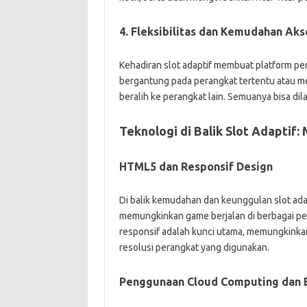
4. Fleksibilitas dan Kemudahan Aks
Kehadiran slot adaptif membuat platform perm
bergantung pada perangkat tertentu atau m
beralih ke perangkat lain. Semuanya bisa dil
Teknologi di Balik Slot Adapti
HTML5 dan Responsif Design
Di balik kemudahan dan keunggulan slot ada
memungkinkan game berjalan di berbagai per
responsif adalah kunci utama, memungkinka
resolusi perangkat yang digunakan.
Penggunaan Cloud Computing dan 