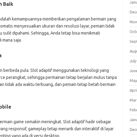
Jan
h Baik
Dec
ptif adalah kemampuannya memberikan pengalaman bermain yang
Nov
omatis menyesuaikan ukuran dan resolusi layar, pemain tidak
Oct
u sulit dipahami. Sehingga, Anda tetap bisa menikmati
i mana saja.
Sep
Aug
a
July
 berbeda pula. Slot adaptif menggunakan teknologi yang
Jun
 perangkat, sehingga permainan tetap berjalan mulus tanpa
May
an tidak ada waktu terbuang, dan pemain tetap betah bermain
Apri
Mar
obile
Feb
Jan
rmain game semakin meningkat. Slot adaptif hadir sebagai
ng responsif, gameplay tetap menarik dan interaktif di layar
Dec
enting yang ada di versi desktop.