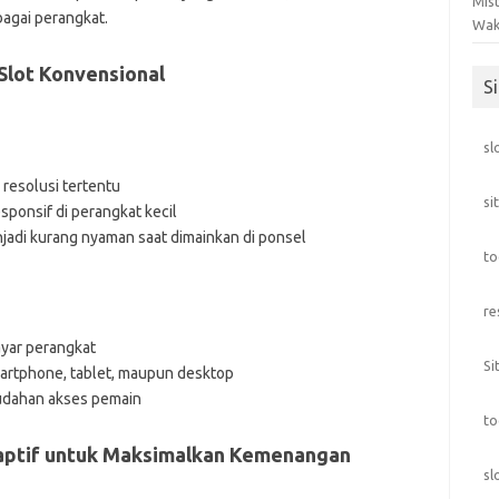
Mis
agai perangkat.
Wak
Slot Konvensional
S
sl
 resolusi tertentu
si
ponsif di perangkat kecil
jadi kurang nyaman saat dimainkan di ponsel
to
re
yar perangkat
Si
artphone, tablet, maupun desktop
dahan akses pemain
to
aptif untuk Maksimalkan Kemenangan
sl