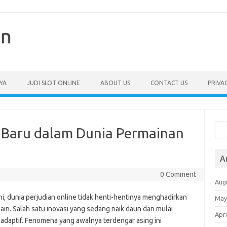
en
YA
JUDI SLOT ONLINE
ABOUT US
CONTACT US
PRIVA
Sea
i Baru dalam Dunia Permainan
for:
A
0 Comment
Aug
ni, dunia perjudian online tidak henti-hentinya menghadirkan
May
n. Salah satu inovasi yang sedang naik daun dan mulai
Apri
t adaptif. Fenomena yang awalnya terdengar asing ini