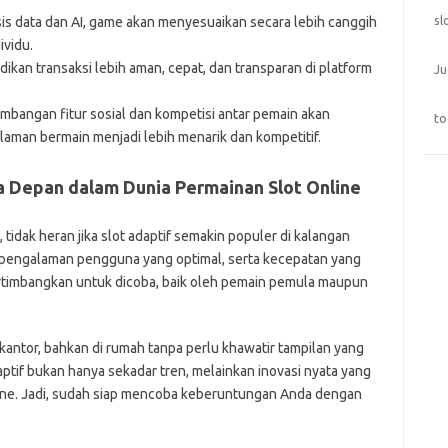
sl
is data dan AI, game akan menyesuaikan secara lebih canggih
ividu.
ikan transaksi lebih aman, cepat, dan transparan di platform
Ju
embangan fitur sosial dan kompetisi antar pemain akan
to
man bermain menjadi lebih menarik dan kompetitif.
a Depan dalam Dunia Permainan Slot Online
idak heran jika slot adaptif semakin populer di kalangan
h, pengalaman pengguna yang optimal, serta kecepatan yang
ertimbangkan untuk dicoba, baik oleh pemain pemula maupun
 kantor, bahkan di rumah tanpa perlu khawatir tampilan yang
aptif bukan hanya sekadar tren, melainkan inovasi nyata yang
ine. Jadi, sudah siap mencoba keberuntungan Anda dengan