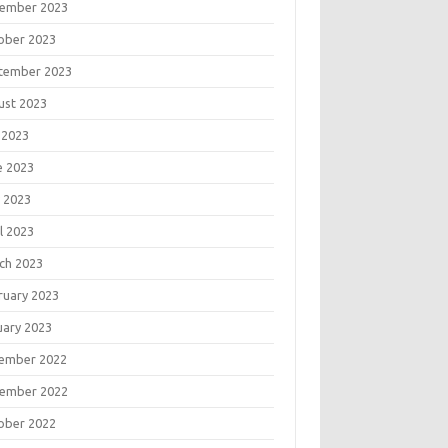
ember 2023
ober 2023
tember 2023
ust 2023
 2023
e 2023
 2023
l 2023
ch 2023
ruary 2023
uary 2023
ember 2022
ember 2022
ober 2022