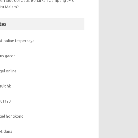
teri Slot Koi Gate: Benarkah Gampang JP di
tu Malam?
ites
ot online terpercaya
tus gacor
gel online
sult hk
tus123
gel hongkong
ot dana