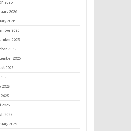
ch 2026
ruary 2026
uary 2026
ember 2025
ember 2025
ober 2025
tember 2025
ust 2025
 2025
e 2025
 2025
l 2025
ch 2025
ruary 2025