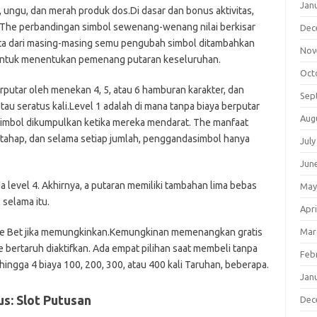
Jan
, ungu, dan merah produk dos.Di dasar dan bonus aktivitas,
The perbandingan simbol sewenang-wenang nilai berkisar
Dec
cita dari masing-masing semu pengubah simbol ditambahkan
Nov
 untuk menentukan pemenang putaran keseluruhan.
Oct
rputar oleh menekan 4, 5, atau 6 hamburan karakter, dan
Sep
 atau seratus kali.Level 1 adalah di mana tanpa biaya berputar
Aug
 simbol dikumpulkan ketika mereka mendarat. The manfaat
 tahap, dan selama setiap jumlah, penggandasimbol hanya
July
Jun
da level 4. Akhirnya, a putaran memiliki tambahan lima bebas
May
 selama itu.
Apri
te Bet jika memungkinkan.Kemungkinan memenangkan gratis
Mar
bertaruh diaktifkan. Ada empat pilihan saat membeli tanpa
Feb
 hingga 4 biaya 100, 200, 300, atau 400 kali Taruhan, beberapa.
Jan
us: Slot Putusan
Dec