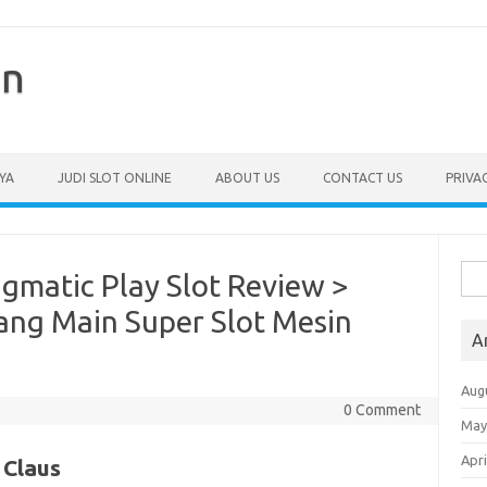
en
YA
JUDI SLOT ONLINE
ABOUT US
CONTACT US
PRIVA
Sea
agmatic Play Slot Review >
for:
ng Main Super Slot Mesin
A
Aug
0 Comment
May
Apri
 Claus