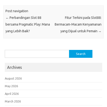
Post navigation
←
Perbandingan Slot 88
Fitur Terkini pada Slot88:
bersama Pragmatic Play: Mana
Bermacam-Macam Kenyamanan
yang Lebih Baik?
yang Dijual untuk Pemain
→
Search
for:
Archives
August 2026
May 2026
April 2026
March 2026