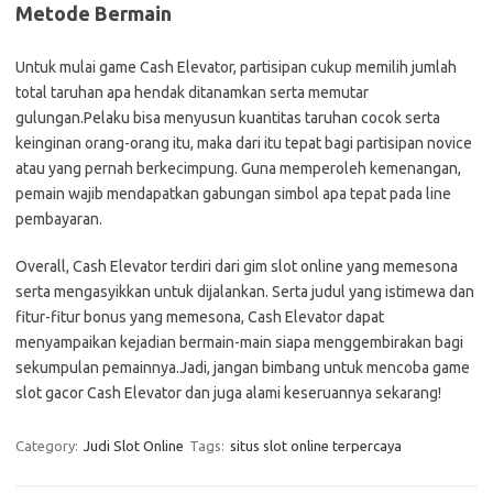
Metode Bermain
Untuk mulai game Cash Elevator, partisipan cukup memilih jumlah
total taruhan apa hendak ditanamkan serta memutar
gulungan.Pelaku bisa menyusun kuantitas taruhan cocok serta
keinginan orang-orang itu, maka dari itu tepat bagi partisipan novice
atau yang pernah berkecimpung. Guna memperoleh kemenangan,
pemain wajib mendapatkan gabungan simbol apa tepat pada line
pembayaran.
Overall, Cash Elevator terdiri dari gim slot online yang memesona
serta mengasyikkan untuk dijalankan. Serta judul yang istimewa dan
fitur-fitur bonus yang memesona, Cash Elevator dapat
menyampaikan kejadian bermain-main siapa menggembirakan bagi
sekumpulan pemainnya.Jadi, jangan bimbang untuk mencoba game
slot gacor Cash Elevator dan juga alami keseruannya sekarang!
Category:
Judi Slot Online
Tags:
situs slot online terpercaya