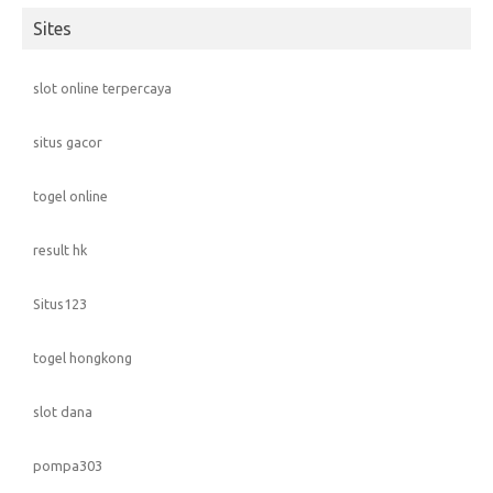
Sites
slot online terpercaya
situs gacor
togel online
result hk
Situs123
togel hongkong
slot dana
pompa303