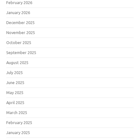
February 2026
January 2026
December 2025
November 2025
October 2025
September 2025
August 2025
July 2025
June 2025
May 2025
April 2025
March 2025
February 2025
January 2025