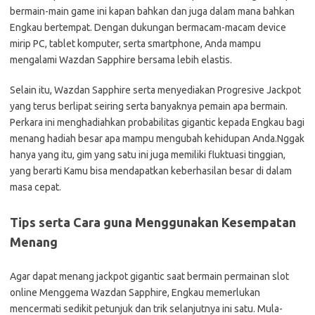
bermain-main game ini kapan bahkan dan juga dalam mana bahkan
Engkau bertempat. Dengan dukungan bermacam-macam device
mirip PC, tablet komputer, serta smartphone, Anda mampu
mengalami Wazdan Sapphire bersama lebih elastis.
Selain itu, Wazdan Sapphire serta menyediakan Progresive Jackpot
yang terus berlipat seiring serta banyaknya pemain apa bermain.
Perkara ini menghadiahkan probabilitas gigantic kepada Engkau bagi
menang hadiah besar apa mampu mengubah kehidupan Anda.Nggak
hanya yang itu, gim yang satu ini juga memiliki fluktuasi tinggian,
yang berarti Kamu bisa mendapatkan keberhasilan besar di dalam
masa cepat.
Tips serta Cara guna Menggunakan Kesempatan
Menang
Agar dapat menang jackpot gigantic saat bermain permainan slot
online Menggema Wazdan Sapphire, Engkau memerlukan
mencermati sedikit petunjuk dan trik selanjutnya ini satu. Mula-