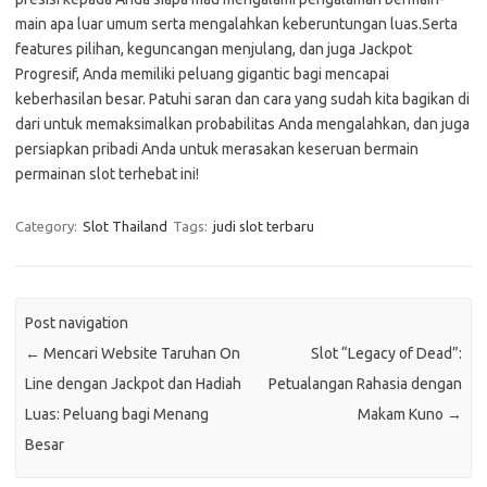
main apa luar umum serta mengalahkan keberuntungan luas.Serta
features pilihan, keguncangan menjulang, dan juga Jackpot
Progresif, Anda memiliki peluang gigantic bagi mencapai
keberhasilan besar. Patuhi saran dan cara yang sudah kita bagikan di
dari untuk memaksimalkan probabilitas Anda mengalahkan, dan juga
persiapkan pribadi Anda untuk merasakan keseruan bermain
permainan slot terhebat ini!
Category:
Slot Thailand
Tags:
judi slot terbaru
Post navigation
←
Mencari Website Taruhan On
Slot “Legacy of Dead”:
Line dengan Jackpot dan Hadiah
Petualangan Rahasia dengan
Luas: Peluang bagi Menang
Makam Kuno
→
Besar