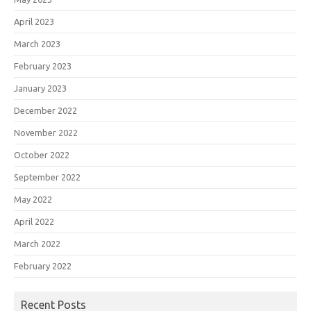
April 2023
March 2023
February 2023
January 2023
December 2022
November 2022
October 2022
September 2022
May 2022
April 2022
March 2022
February 2022
Recent Posts