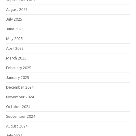
August 2025
July 2025
June 2025
May 2025
April 2025
March 2025
February 2025
January 2025
December 2024
November 2024
October 2024
September 2024
August 2024
July 2024