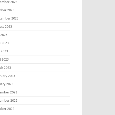
ember 2023
ober 2023
tember 2023
ust 2023
 2023
e 2023
 2023
l 2023
ch 2023
ruary 2023
uary 2023
ember 2022
ember 2022
ober 2022