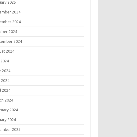
uary 2025
ember 2024
ember 2024
ober 2024
tember 2024
ust 2024
 2024
e 2024
 2024
l 2024
ch 2024
ruary 2024
uary 2024
ember 2023