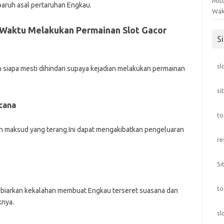
Mis
ruh asal pertaruhan Engkau.
Wak
i Waktu Melakukan Permainan Slot Gacor
S
sl
 siapa mesti dihindari supaya kejadian melakukan permainan
si
cana
to
 maksud yang terang.Ini dapat mengakibatkan pengeluaran
re
Si
to
eh biarkan kekalahan membuat Engkau terseret suasana dan
knya.
sl