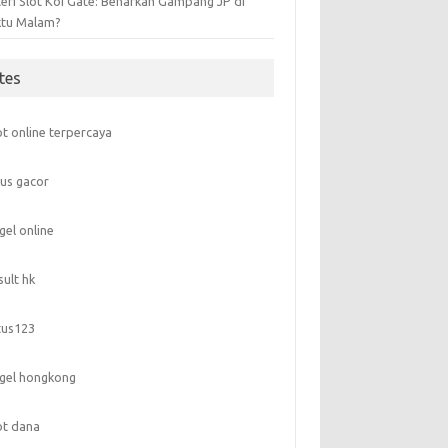
teri Slot Koi Gate: Benarkah Gampang JP di
tu Malam?
ites
ot online terpercaya
tus gacor
gel online
sult hk
tus123
gel hongkong
ot dana