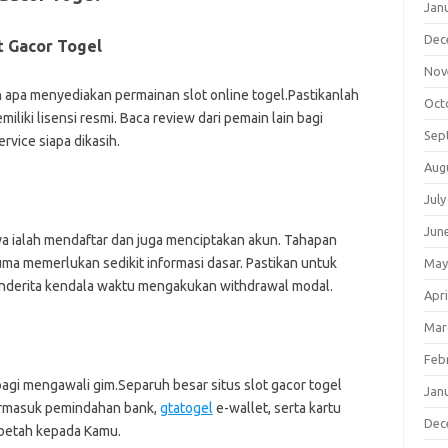
Jan
Dec
t Gacor Togel
Nov
apa menyediakan permainan slot online togel.Pastikanlah
Oct
liki lisensi resmi. Baca review dari pemain lain bagi
Sep
vice siapa dikasih.
Aug
July
Jun
a ialah mendaftar dan juga menciptakan akun. Tahapan
ma memerlukan sedikit informasi dasar. Pastikan untuk
May
nderita kendala waktu mengakukan withdrawal modal.
Apri
Mar
Feb
bagi mengawali gim.Separuh besar situs slot gacor togel
Jan
rmasuk pemindahan bank,
gtatogel
e-wallet, serta kartu
Dec
 betah kepada Kamu.