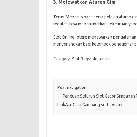
3. Melewatkan Aturan Gim
Terus-Menerus baca serta pelajari aturan 
regulasi bisa mengakibatkan kekeliruan yan
Slot Online lotere menawarkan pengalaman
menyenangkan bagi kelompok penggemar per
Category:
Slot
Tags:
slot online
Post navigation
←
Panduan Seluruh Slot Gacor Simpanan 
LinkAja: Cara Gampang serta Aman