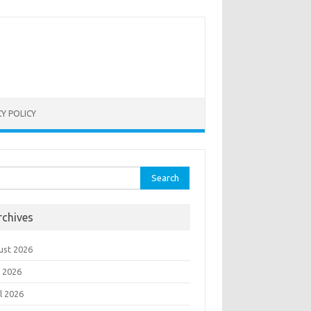
CY POLICY
rch
rchives
ust 2026
 2026
l 2026