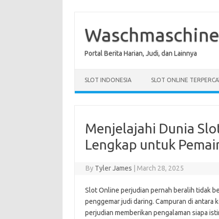
Skip
to
content
Waschmaschin
Portal Berita Harian, Judi, dan Lainnya
SLOT INDONESIA
SLOT ONLINE TERPERCA
Menjelajahi Dunia Slo
Lengkap untuk Pemai
By
Tyler James
|
March 28, 2025
Slot Online perjudian pernah beralih tidak 
penggemar judi daring. Campuran di antara 
perjudian memberikan pengalaman siapa istim