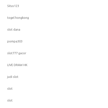
Situs123
togel hongkong
slot dana
pompa303
slot777 gacor
LIVE DRAW HK
judi slot
slot
slot