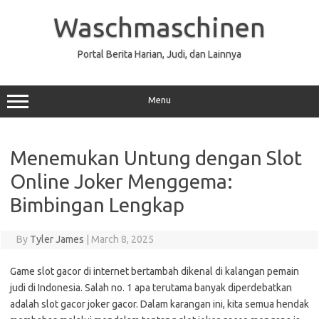
Skip
to
Waschmaschinen
content
Portal Berita Harian, Judi, dan Lainnya
Menu
Menemukan Untung dengan Slot
Online Joker Menggema:
Bimbingan Lengkap
By
Tyler James
|
March 8, 2025
Game slot gacor di internet bertambah dikenal di kalangan pemain
judi di Indonesia. Salah no. 1 apa terutama banyak diperdebatkan
adalah slot gacor joker gacor. Dalam karangan ini, kita semua hendak