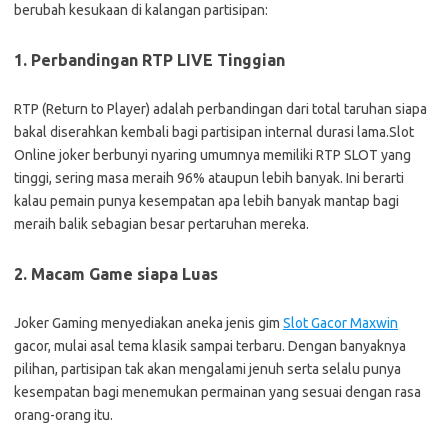
berubah kesukaan di kalangan partisipan:
1. Perbandingan RTP LIVE Tinggian
RTP (Return to Player) adalah perbandingan dari total taruhan siapa
bakal diserahkan kembali bagi partisipan internal durasi lama.Slot
Online joker berbunyi nyaring umumnya memiliki RTP SLOT yang
tinggi, sering masa meraih 96% ataupun lebih banyak. Ini berarti
kalau pemain punya kesempatan apa lebih banyak mantap bagi
meraih balik sebagian besar pertaruhan mereka.
2. Macam Game siapa Luas
Joker Gaming menyediakan aneka jenis gim
Slot Gacor Maxwin
gacor, mulai asal tema klasik sampai terbaru. Dengan banyaknya
pilihan, partisipan tak akan mengalami jenuh serta selalu punya
kesempatan bagi menemukan permainan yang sesuai dengan rasa
orang-orang itu.