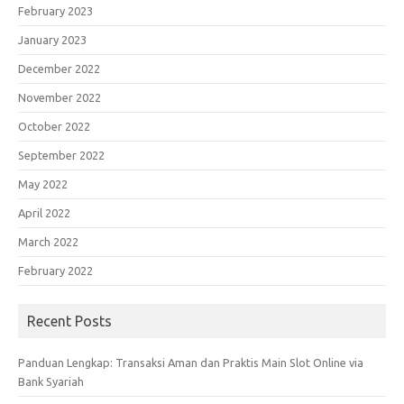
February 2023
January 2023
December 2022
November 2022
October 2022
September 2022
May 2022
April 2022
March 2022
February 2022
Recent Posts
Panduan Lengkap: Transaksi Aman dan Praktis Main Slot Online via
Bank Syariah