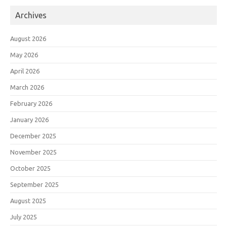
Archives
August 2026
May 2026
April 2026
March 2026
February 2026
January 2026
December 2025
November 2025
October 2025
September 2025
August 2025
July 2025