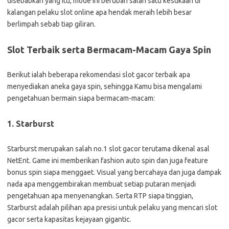
disebabkan yang itu, mode ini berubah salah satu kesukaan di
kalangan pelaku slot online apa hendak meraih lebih besar
berlimpah sebab tiap giliran.
Slot Terbaik serta Bermacam-Macam Gaya Spin
Berikut ialah beberapa rekomendasi slot gacor terbaik apa
menyediakan aneka gaya spin, sehingga Kamu bisa mengalami
pengetahuan bermain siapa bermacam-macam:
1. Starburst
Starburst merupakan salah no.1 slot gacor terutama dikenal asal
NetEnt. Game ini memberikan fashion auto spin dan juga feature
bonus spin siapa menggaet. Visual yang bercahaya dan juga dampak
nada apa menggembirakan membuat setiap putaran menjadi
pengetahuan apa menyenangkan. Serta RTP siapa tinggian,
Starburst adalah pilihan apa presisi untuk pelaku yang mencari slot
gacor serta kapasitas kejayaan gigantic.