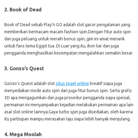
2. Book of Dead
Book of Dead sebab Play’n GO adalah slot gacor pengalaman yang
memberikan bermacam-macam fashion spin.Dengan fitur auto spin
dan juga peluang untuk meraih bonus spin, gim ini amat menarik
untuk fans tema Egypt tua. Di Luar yang itu, ikon liar dan juga
pengganda menghasilkan kesempatan mengalahkan semakin besar.
3. Gonzo’s Quest
Gonzo’s Quest adalah slot
situs togel online
kreatif siapa juga
menyediakan mode auto spin dan juga fitur bonus spin. Serta grafis
3D apa mengagumkan dan juga prosedur pengganda siapa spesial,
permainan ini menyampaikan kejadian melakukan permainan apa lain
asal slot online lainnya.Gaya turbo spin juga disediakan, oleh karena
itu partisipan mampu merasakan laju siapa lebih banyak menjulang.
4. Mega Moolah