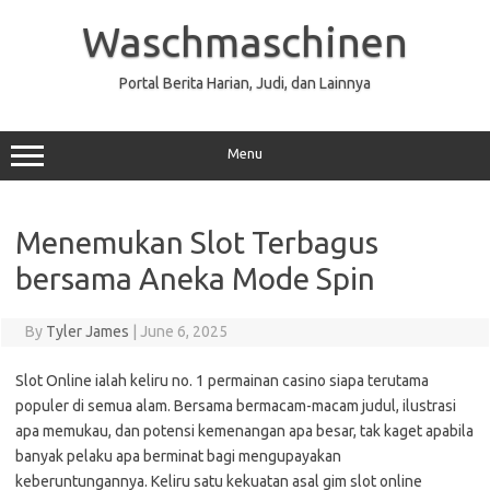
Skip
to
Waschmaschinen
content
Portal Berita Harian, Judi, dan Lainnya
Menu
Menemukan Slot Terbagus
bersama Aneka Mode Spin
By
Tyler James
|
June 6, 2025
Slot Online ialah keliru no. 1 permainan casino siapa terutama
populer di semua alam. Bersama bermacam-macam judul, ilustrasi
apa memukau, dan potensi kemenangan apa besar, tak kaget apabila
banyak pelaku apa berminat bagi mengupayakan
keberuntungannya. Keliru satu kekuatan asal gim slot online