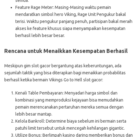
semua.
Feature Rage Meter: Masing-Masing waktu pemain
mendaratkan simbol hero Viking, Rage Unit Pengukur bakal
terisi. Waktu pengukur panjang penuh, partisipan bakal meraih
akses ke feature khusus siapa menyampaikan kesempatan
berhasil lebih besar besar.
Rencana untuk Menaikkan Kesempatan Berhasil
Meskipun gim slot gacor bergantung atas keberuntungan, ada
sejumlah taktik yang bisa diterapkan bagi menaikkan probabilitas
berhasil ketika bermain Vikings Go to Hell slot gacor:
Kenali Table Pembayaran: Menyadari harga simbol dan
kombinasi yang memproduksi kejayaan bisa memudahkan
pemain merencanakan pertaruhan mereka semua dengan
lebih besar mantap.
Kelola Bankroll: Determine biaya sebelum ini bermain serta
patuhi limit tersebut untuk mencegah kehilangan gigantic.
Utilize Bonus: Berlimpah kasino daring memberikan bonus dan