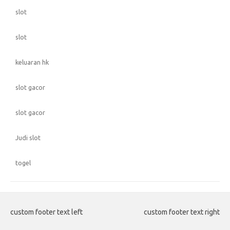
slot
slot
keluaran hk
slot gacor
slot gacor
Judi slot
togel
custom footer text left
custom footer text right