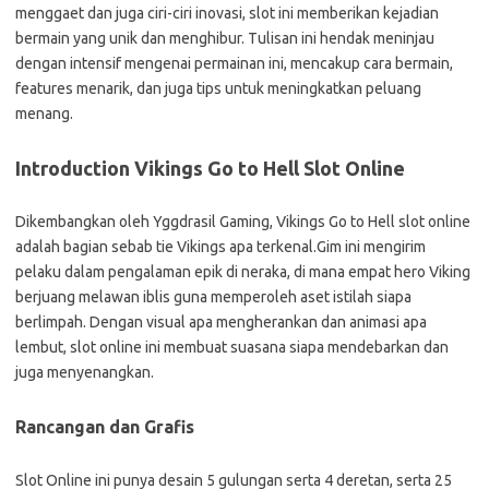
menggaet dan juga ciri-ciri inovasi, slot ini memberikan kejadian
bermain yang unik dan menghibur. Tulisan ini hendak meninjau
dengan intensif mengenai permainan ini, mencakup cara bermain,
features menarik, dan juga tips untuk meningkatkan peluang
menang.
Introduction Vikings Go to Hell Slot Online
Dikembangkan oleh Yggdrasil Gaming, Vikings Go to Hell slot online
adalah bagian sebab tie Vikings apa terkenal.Gim ini mengirim
pelaku dalam pengalaman epik di neraka, di mana empat hero Viking
berjuang melawan iblis guna memperoleh aset istilah siapa
berlimpah. Dengan visual apa mengherankan dan animasi apa
lembut, slot online ini membuat suasana siapa mendebarkan dan
juga menyenangkan.
Rancangan dan Grafis
Slot Online ini punya desain 5 gulungan serta 4 deretan, serta 25