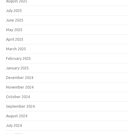
August 2025
July 2025
June 2025
May 2025
April 2025
March 2025
February 2025
January 2025
December 2024
November 2024
October 2024
September 2024
August 2024
July 2024