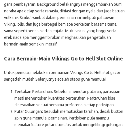
garis pembayaran. Background belakangnya menggambarkan bumi
neraka apa gelap serta rahasia, dihiasi dengan nyala dan juga batuan
vulkanik.Simbol-simbol dalam permainan ini meliputi pahlawan
Viking, iblis, dan juga berbagai item apa berkaitan bersama tema,
sama seperti perisai serta senjata. Mutu visual yang tinggi serta
efek nada apa menggembirakan menghasilkan pengetahuan
bermain-main semakin imersif.
Cara Bermain-Main Vikings Go to Hell Slot Online
Untuk pemula, melakukan permainan Vikings Go to Hell slot gacor
sangatlah mudah.Selanjutnya adalah steps guna memulai:
Tentukan Pertaruhan: Sebelum memutar putaran, partisipan
mesti menentukan kuantitas pertaruhan. Pertaruhan bisa
disesuaikan sesuai bersama preferensi setiap partisipan.
Putar Gulungan: Sesudah memutuskan taruhan, desak button
spin guna memulai permainan. Partisipan pula mampu
memakai feature putar otomatis untuk mengelilingi gulungan