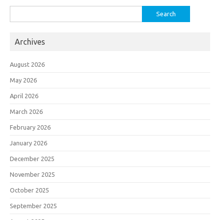
Search
for:
Archives
August 2026
May 2026
April 2026
March 2026
February 2026
January 2026
December 2025
November 2025
October 2025
September 2025