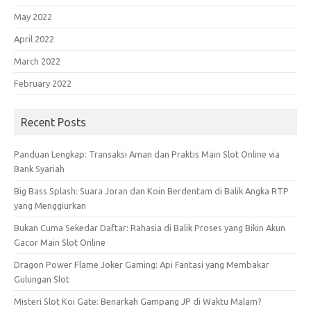
May 2022
April 2022
March 2022
February 2022
Recent Posts
Panduan Lengkap: Transaksi Aman dan Praktis Main Slot Online via
Bank Syariah
Big Bass Splash: Suara Joran dan Koin Berdentam di Balik Angka RTP
yang Menggiurkan
Bukan Cuma Sekedar Daftar: Rahasia di Balik Proses yang Bikin Akun
Gacor Main Slot Online
Dragon Power Flame Joker Gaming: Api Fantasi yang Membakar
Gulungan Slot
Misteri Slot Koi Gate: Benarkah Gampang JP di Waktu Malam?