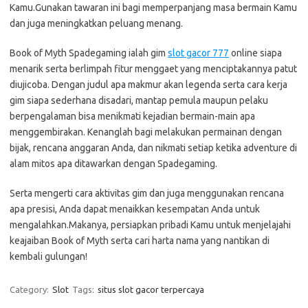
Kamu.Gunakan tawaran ini bagi memperpanjang masa bermain Kamu
dan juga meningkatkan peluang menang.
Book of Myth Spadegaming ialah gim
slot gacor 777
online siapa
menarik serta berlimpah fitur menggaet yang menciptakannya patut
diujicoba. Dengan judul apa makmur akan legenda serta cara kerja
gim siapa sederhana disadari, mantap pemula maupun pelaku
berpengalaman bisa menikmati kejadian bermain-main apa
menggembirakan. Kenanglah bagi melakukan permainan dengan
bijak, rencana anggaran Anda, dan nikmati setiap ketika adventure di
alam mitos apa ditawarkan dengan Spadegaming.
Serta mengerti cara aktivitas gim dan juga menggunakan rencana
apa presisi, Anda dapat menaikkan kesempatan Anda untuk
mengalahkan.Makanya, persiapkan pribadi Kamu untuk menjelajahi
keajaiban Book of Myth serta cari harta nama yang nantikan di
kembali gulungan!
Category:
Slot
Tags:
situs slot gacor terpercaya