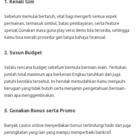
1. Kenali Gim
Sebelum memulai bertaruh, vital bagi mengerti semua aspek
permainan, termasuk simbol, batas pembayaran, serta feature
spesial.Gunakan masa guna play versi demo bila tersedia, sehingga
Kamu bisa meraih prosedur gim tanpa bahaya finansial.
2. Susun Budget
Selalu rencana budget sebelum bermula bermain-main. Tentukan
jumlah total maximum apa berkenan Engkau taruhkan dan juga
patuhi kendala tersebut. Ini hendak memudahkan Kamu menjauhi
kerugian yang tidak butuh serta menjamin pengetahuan bermain-
main apa menggembirakan.
3. Gunakan Bonus serta Promo
Banyak casino online menyediakan bonus terlindungi hadir dan juga
peningkatan yang lain yang mampu memperbaiki bankroll