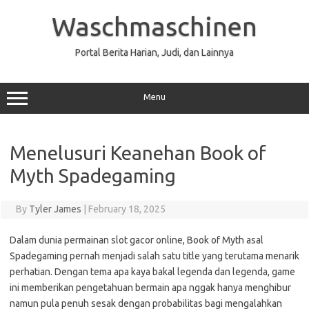
Skip
to
Waschmaschinen
content
Portal Berita Harian, Judi, dan Lainnya
Menu
Menelusuri Keanehan Book of
Myth Spadegaming
By
Tyler James
|
February 18, 2025
Dalam dunia permainan slot gacor online, Book of Myth asal
Spadegaming pernah menjadi salah satu title yang terutama menarik
perhatian. Dengan tema apa kaya bakal legenda dan legenda, game
ini memberikan pengetahuan bermain apa nggak hanya menghibur
namun pula penuh sesak dengan probabilitas bagi mengalahkan