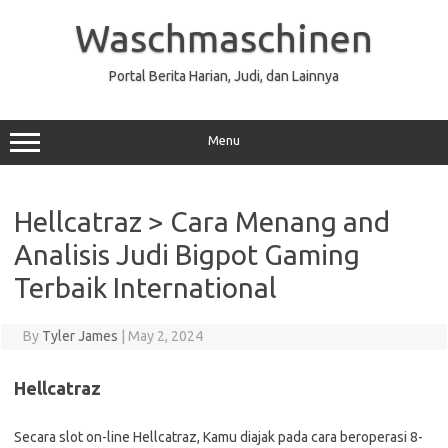
Skip
to
Waschmaschinen
content
Portal Berita Harian, Judi, dan Lainnya
Menu
Hellcatraz > Cara Menang and
Analisis Judi Bigpot Gaming
Terbaik International
By
Tyler James
|
May 2, 2024
Hellcatraz
Secara slot on-line Hellcatraz, Kamu diajak pada cara beroperasi 8-