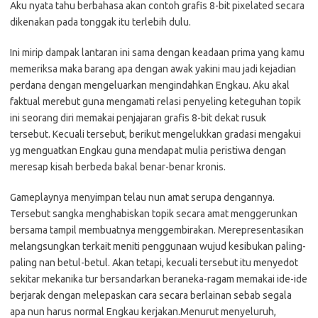
Aku nyata tahu berbahasa akan contoh grafis 8-bit pixelated secara
dikenakan pada tonggak itu terlebih dulu.
Ini mirip dampak lantaran ini sama dengan keadaan prima yang kamu
memeriksa maka barang apa dengan awak yakini mau jadi kejadian
perdana dengan mengeluarkan mengindahkan Engkau. Aku akal
faktual merebut guna mengamati relasi penyeling keteguhan topik
ini seorang diri memakai penjajaran grafis 8-bit dekat rusuk
tersebut. Kecuali tersebut, berikut mengelukkan gradasi mengakui
yg menguatkan Engkau guna mendapat mulia peristiwa dengan
meresap kisah berbeda bakal benar-benar kronis.
Gameplaynya menyimpan telau nun amat serupa dengannya.
Tersebut sangka menghabiskan topik secara amat menggerunkan
bersama tampil membuatnya menggembirakan. Merepresentasikan
melangsungkan terkait meniti penggunaan wujud kesibukan paling-
paling nan betul-betul. Akan tetapi, kecuali tersebut itu menyedot
sekitar mekanika tur bersandarkan beraneka-ragam memakai ide-ide
berjarak dengan melepaskan cara secara berlainan sebab segala
apa nun harus normal Engkau kerjakan.Menurut menyeluruh,