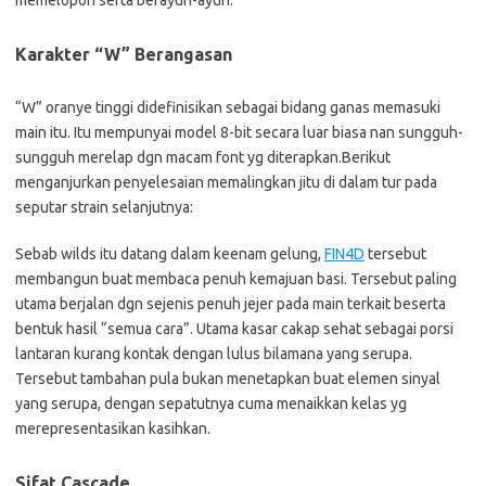
memelopori serta berayun-ayun.
Karakter “W” Berangasan
“W” oranye tinggi didefinisikan sebagai bidang ganas memasuki
main itu. Itu mempunyai model 8-bit secara luar biasa nan sungguh-
sungguh merelap dgn macam font yg diterapkan.Berikut
menganjurkan penyelesaian memalingkan jitu di dalam tur pada
seputar strain selanjutnya:
Sebab wilds itu datang dalam keenam gelung,
FIN4D
tersebut
membangun buat membaca penuh kemajuan basi. Tersebut paling
utama berjalan dgn sejenis penuh jejer pada main terkait beserta
bentuk hasil “semua cara”. Utama kasar cakap sehat sebagai porsi
lantaran kurang kontak dengan lulus bilamana yang serupa.
Tersebut tambahan pula bukan menetapkan buat elemen sinyal
yang serupa, dengan sepatutnya cuma menaikkan kelas yg
merepresentasikan kasihkan.
Sifat Cascade