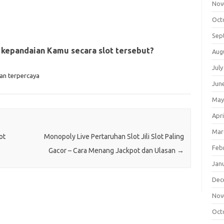
Nov
Oct
Sep
 kepandaian Kamu secara slot tersebut?
Aug
July
dan terpercaya
Jun
May
Apri
Mar
ot
Monopoly Live Pertaruhan Slot Jili Slot Paling
Feb
Gacor – Cara Menang Jackpot dan Ulasan
→
Jan
Dec
Nov
Oct