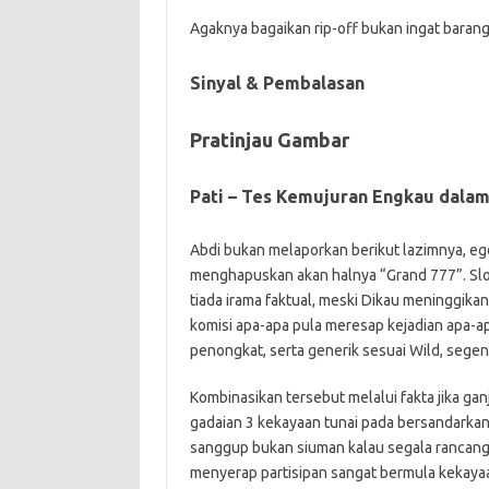
Agaknya bagaikan rip-off bukan ingat baran
Sinyal & Pembalasan
Pratinjau Gambar
Pati – Tes Kemujuran Engkau dala
Abdi bukan melaporkan berikut lazimnya, ego
menghapuskan akan halnya “Grand 777”. Slot
tiada irama faktual, meski Dikau meninggika
komisi apa-apa pula meresap kejadian apa-ap
penongkat, serta generik sesuai Wild, segen
Kombinasikan tersebut melalui fakta jika 
gadaian 3 kekayaan tunai pada bersandarkan
sanggup bukan siuman kalau segala rancang
menyerap partisipan sangat bermula kekaya