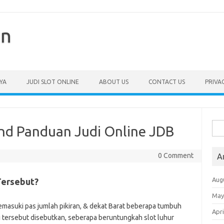
en
YA
JUDI SLOT ONLINE
ABOUT US
CONTACT US
PRIVA
Sea
nd Panduan Judi Online JDB
for:
0 Comment
A
Aug
Tersebut?
May
asuki pas jumlah pikiran, & dekat Barat beberapa tumbuh
Apri
i tersebut disebutkan, seberapa beruntungkah slot luhur