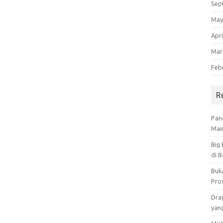
Sep
May
Apri
Mar
Feb
R
Pan
Main
Big
di 
Buk
Pro
Dra
yan