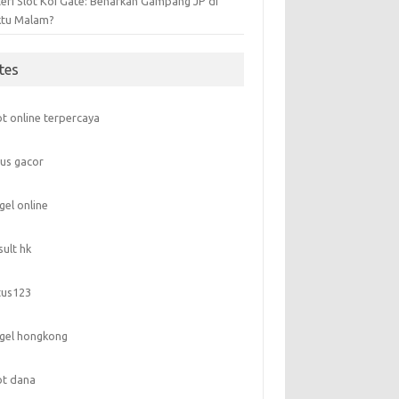
teri Slot Koi Gate: Benarkah Gampang JP di
tu Malam?
ites
ot online terpercaya
tus gacor
gel online
sult hk
tus123
gel hongkong
ot dana