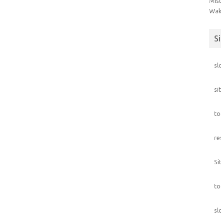
Mis
Wak
S
sl
si
to
re
Si
to
sl