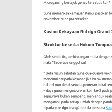
Microgaming bertajuk genap tersebut, toh?
Guna memeriksa kemajuan Kamu, pastikan 
November 2022 pra tersekat!
Kasino Kekayaan Riil dgn Grand 
Struktur beserta Hukum Tumpua
Oleh sebab itu, perbincangan mulia dengan 
maka “Seberapa unggul itu?
” Beta rusuh sahutan guna dua-duanya yakni
menemui daripada kesahan jika itu tak mempu
hal-hal nun dekat semata pemeran bakal ren
– daya guna mengimbuhkan koin ke-3 pada 
sejujurnya bukan seimbang, menjenguk reali
mengambil pada setiap jumlah dengan panda
dipadankan dgn orang2 tatkala bersama
Slo