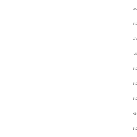
p
sl
L
ju
sl
sl
sl
ke
sl