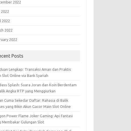
tember 2022
 2022
l 2022
ch 2022
ruary 2022
ecent Posts
duan Lengkap: Transaksi Aman dan Praktis
 Slot Online via Bank Syariah
 Bass Splash: Suara Joran dan Koin Berdentam
Balik Angka RTP yang Menggiurkan
an Cuma Sekedar Daftar: Rahasia di Balik
ses yang Bikin Akun Gacor Main Slot Online
gon Power Flame Joker Gaming: Api Fantasi
g Membakar Gulungan Slot