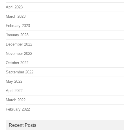
April 2023
March 2023
February 2023
January 2023
December 2022
November 2022
October 2022
September 2022
May 2022
April 2022
March 2022
February 2022
Recent Posts