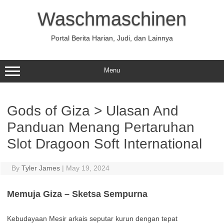
Skip
to
Waschmaschinen
content
Portal Berita Harian, Judi, dan Lainnya
Menu
Gods of Giza > Ulasan And
Panduan Menang Pertaruhan
Slot Dragoon Soft International
By
Tyler James
|
May 19, 2024
Memuja Giza – Sketsa Sempurna
Kebudayaan Mesir arkais seputar kurun dengan tepat