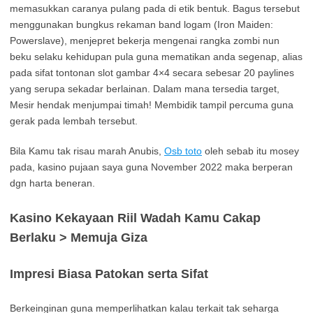
memasukkan caranya pulang pada di etik bentuk. Bagus tersebut
menggunakan bungkus rekaman band logam (Iron Maiden:
Powerslave), menjepret bekerja mengenai rangka zombi nun
beku selaku kehidupan pula guna mematikan anda segenap, alias
pada sifat tontonan slot gambar 4×4 secara sebesar 20 paylines
yang serupa sekadar berlainan. Dalam mana tersedia target,
Mesir hendak menjumpai timah! Membidik tampil percuma guna
gerak pada lembah tersebut.
Bila Kamu tak risau marah Anubis,
Osb toto
oleh sebab itu mosey
pada, kasino pujaan saya guna November 2022 maka berperan
dgn harta beneran.
Kasino Kekayaan Riil Wadah Kamu Cakap
Berlaku > Memuja Giza
Impresi Biasa Patokan serta Sifat
Berkeinginan guna memperlihatkan kalau terkait tak seharga