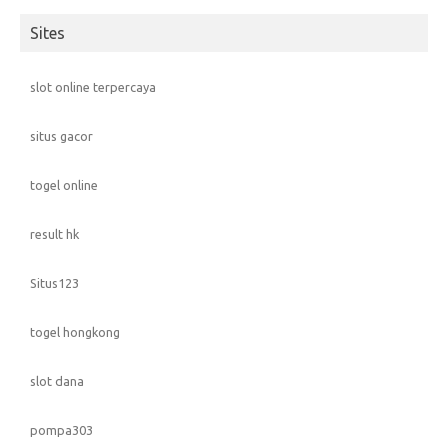
Sites
slot online terpercaya
situs gacor
togel online
result hk
Situs123
togel hongkong
slot dana
pompa303