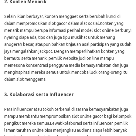
2. Konten Menarik
Selain iklan berbayar, konten menggaet serta berubah kunci di
dalam mempromosikan slot gacor dalam alat sosial.Konten yang
menarik mampu berupa informasi perihal model slot online berbunyi
nyaring siapa ada, tips dan juga tipu muslihat untuk menang
anugerah besar, ataupun bahkan tinjauan asal partisipan yang sudah
jaya mengalahkan jackpot. Dengan memperlihatkan konten yang
bermutu serta menarik, pemilik website judi on line mampu
memesona konsentrasi pengguna media kemasyarakatan dan juga
menginspirasi mereka semua untuk mencoba luck orang-orang itu
dalam slot menggema.
3. Kolaborasi serta Influencer
Para influencer atau tokoh terkenal di sarana kemasyarakatan juga
mampu membantu mempromosikan slot online gacor bagi kelompok
pengikut mereka semua.Lewat kolaborasi serta influencer, pemilik
laman taruhan online bisa menjangkau audiens siapa lebih banyak