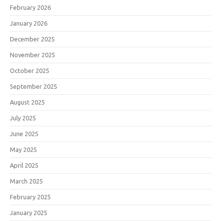
February 2026
January 2026
December 2025
November 2025
October 2025
September 2025
August 2025
July 2025
June 2025
May 2025
April 2025
March 2025
February 2025
January 2025