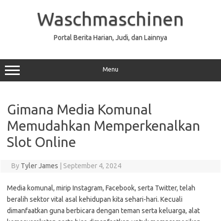
Skip
to
Waschmaschinen
content
Portal Berita Harian, Judi, dan Lainnya
Menu
Gimana Media Komunal
Memudahkan Memperkenalkan
Slot Online
By
Tyler James
|
September 4, 2024
Media komunal, mirip Instagram, Facebook, serta Twitter, telah
beralih sektor vital asal kehidupan kita sehari-hari. Kecuali
dimanfaatkan guna berbicara dengan teman serta keluarga, alat