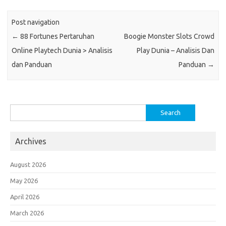
Post navigation
←
88 Fortunes Pertaruhan
Boogie Monster Slots Crowd
Online Playtech Dunia > Analisis
Play Dunia – Analisis Dan
dan Panduan
Panduan
→
Search
for:
Archives
August 2026
May 2026
April 2026
March 2026