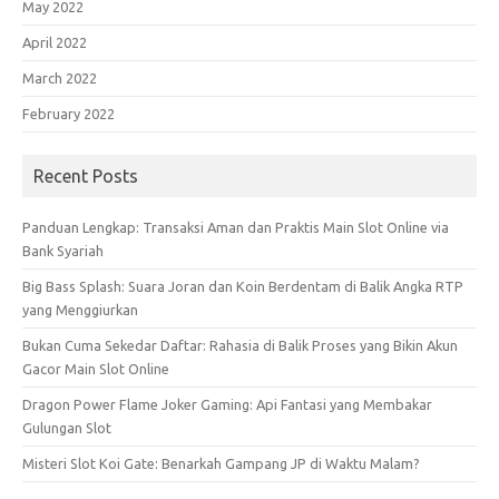
May 2022
April 2022
March 2022
February 2022
Recent Posts
Panduan Lengkap: Transaksi Aman dan Praktis Main Slot Online via
Bank Syariah
Big Bass Splash: Suara Joran dan Koin Berdentam di Balik Angka RTP
yang Menggiurkan
Bukan Cuma Sekedar Daftar: Rahasia di Balik Proses yang Bikin Akun
Gacor Main Slot Online
Dragon Power Flame Joker Gaming: Api Fantasi yang Membakar
Gulungan Slot
Misteri Slot Koi Gate: Benarkah Gampang JP di Waktu Malam?