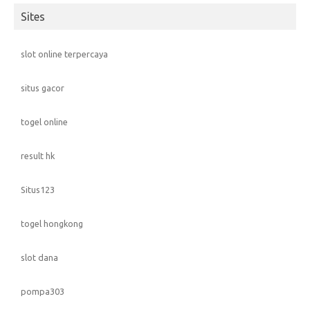
Sites
slot online terpercaya
situs gacor
togel online
result hk
Situs123
togel hongkong
slot dana
pompa303