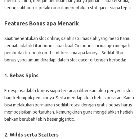
media. Namun, dengan demikian banyaknya pilihan siapa tersedia,
sering sulit untuk pelaku untuk menentukan slot gacor siapa tepat.
Features Bonus apa Menarik
Saat menentukan slot online, salah satu masalah yang mesti Kamu
cermati adalah fitur bonus apa dijual.Ciri bonus ini mampu menjadi
pembeda di tengah no. 1 slot bersama apa lainnya. Sedikit fitur
bonus yang umum dihadapi dalam slot gacor di tengah berbeda:
1. Bebas Spins
Freespinsadalah bonus siapa ter- acap diberikan oleh penyedia slot
bagi kelompok pemainnya. Serta mendapatkan bebas putaran, Kamu
bisa melakukan permainan sedikit rotasi dengan gratis bebas harus
memposisikan pertaruhan. Kemungkinan guna mengalahkan hadiah
bahkan berubah lebih besar gigantic.
2. Wilds serta Scatters