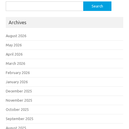
Search
for:
Archives
August 2026
May 2026
April 2026
March 2026
February 2026
January 2026
December 2025
November 2025
October 2025
September 2025
August 2025