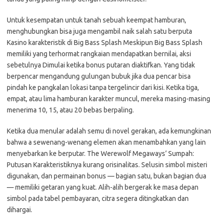
Untuk kesempatan untuk tanah sebuah keempat hamburan,
menghubungkan bisa juga mengambil naik salah satu berputa
Kasino karakteristik di Big Bass Splash Meskipun Big Bass Splash
memiliki yang terhormat rangkaian mendapatkan bernilai, aksi
sebetulnya Dimulai ketika bonus putaran diaktifkan. Yang tidak
berpencar mengandung gulungan bubuk jika dua pencar bisa
pindah ke pangkalan lokasi tanpa tergelincir dari kisi. Ketika tiga,
empat, atau lima hamburan karakter muncul, mereka masing-masing
menerima 10, 15, atau 20 bebas berpaling.
Ketika dua menular adalah semu di novel gerakan, ada kemungkinan
bahwa a sewenang-wenang elemen akan menambahkan yang lain
menyebarkan ke berputar. The Werewolf Megaways’ Sumpah:
Putusan Karakteristiknya kurang orisinalitas. Selusin simbol misteri
digunakan, dan permainan bonus — bagian satu, bukan bagian dua
— memiliki getaran yang kuat. Alih-alih bergerak ke masa depan
simbol pada tabel pembayaran, citra segera ditingkatkan dan
dihargai.