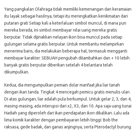
Yang pangkalan Olahraga tidak memiliki kemenangan dan keramaian
itu layak sebagai hasilnya, tetapi itu meningkatkan kenikmatan dari
putaran grati Setiap kali a keterlaluan simbol muncul, di mana pun
mereka berada, ini simbol membayar nilai uang mereka gratis
berputar. Tidak dijinakkan nelayan ikon bisa muncul pada setiap
gulungan selama gratis berputar. Untuk membantu melampirkan
menerima baris, dia melakukan beberapa hal, termasuk mengganti
membayar karakter. SEBUAH pengubah ditambahkan dan + 10 lebih
banyak gratis berputar diberikan setelah 4 belantara telah
dikumpulkan.
Kedua, dia mengumpulkan pemain dolar manfaat jika liar tanah
dengan ikan tanda. Tingkat 4 mencegah pemicu gratis menulis ulan
Di atas gulungan, liar adalah pula berkumpul. Untuk gelar 2, 3, dan 4,
masing-masing, ada interupsi dari x2, X3, dan 10. Apa saja uang tunai
Hadiah yang diperoleh dari ikan pendapatan ikon dikalikan. Lalu ada
lima komik karakter dengan pembayaran lebih tinggi: Bob the
raksasa, gede badak, dan ganas anjingnya, serta Pterodactyl burung.