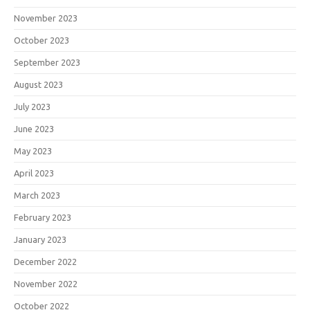
November 2023
October 2023
September 2023
August 2023
July 2023
June 2023
May 2023
April 2023
March 2023
February 2023
January 2023
December 2022
November 2022
October 2022