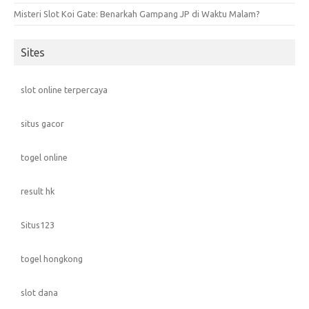
Misteri Slot Koi Gate: Benarkah Gampang JP di Waktu Malam?
Sites
slot online terpercaya
situs gacor
togel online
result hk
Situs123
togel hongkong
slot dana