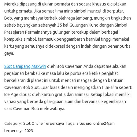
Mereka dipasang di ukiran permata dan secara khusus diciptakan
untuk permata. Jika semua lima mirip simbol muncul di berputar,
Bob, yang membayar terbaik olahraga lambang, mungkin tingkatkan
sebab bayangkan sebanyak 25 kal Gulungan Kuno dengan Simbol
Prasejarah Permainannya gulungan tercakup dalam berbagai
kompleks simbol, termasuk penggambaran bernilai tinggi memakai
kartu yang semuanya didekorasi dengan indah dengan benar purba
gaya.
Slot Gampang Maxwin
oleh Bob Caveman Anda dapat melakukan
perjalanan kembali ke masa lalu ke purba era ketika penjahat
berkeliaran di planet ini untuk mencari mangsa dengan bantuan
Caveman Bob Slot. Luar biasa desain mengingatkan film-film seperti
Ice Age dibuat oleh kartun grafis dan animasi. Setiap lokasi memiliki
variasi yang berbeda gila-gilaan alam dan bervariasi kegembiraan
saat Caveman Bob melewatinya.
Category:
Slot Online Terpercaya
Tags:
situs judi online24jam
terpercaya 2023