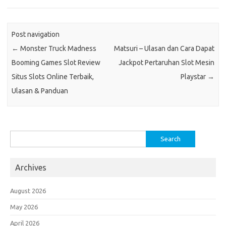
Post navigation
←
Monster Truck Madness
Matsuri – Ulasan dan Cara Dapat
Booming Games Slot Review
Jackpot Pertaruhan Slot Mesin
Situs Slots Online Terbaik,
Playstar
→
Ulasan & Panduan
Search
for:
Archives
August 2026
May 2026
April 2026