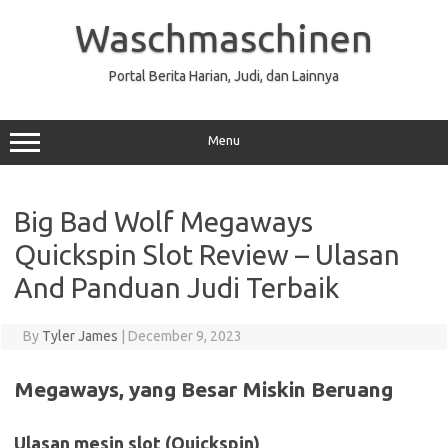
Skip
to
Waschmaschinen
content
Portal Berita Harian, Judi, dan Lainnya
Menu
Big Bad Wolf Megaways
Quickspin Slot Review – Ulasan
And Panduan Judi Terbaik
By
Tyler James
|
December 9, 2023
Megaways, yang Besar Miskin Beruang
Ulasan mesin slot (Quickspin)