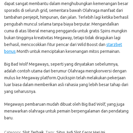
dapat sangat membantu dalam menghubungkan kemenangan besar
sporadis di seluruh grid, sementara bawah Olahraga manfaat dari
tambahan penjepit, himpunan, dan jalan. Terlebih lagi ketika berhasil
pengubah muncul selama tanpa biaya berputar. Mengandalkan
cuma di atas liberal menang pengganda untuk gratis Spins mungkin
bukan tingginya kreativitas Megaway, tetapi tidak diragukan lagi
berhasil, mencocokkan fitur pencar dari Wild Boost dan
starzbet
bonus
Month untuk menciptakan kesenangan mitos permainan.
Big Bad Wolf Megaways, seperti yang dinyatakan sebelumnya,
adalah contoh utama dari berumur Olahraga mengkonversi dengan
mulus ke Megaway platform.Quickspin telah melakukan pekerjaan
luar biasa dalam memberikan asli rahasia yang lebih besar tahap dari
yang seharusnya.
Megaways pembaruan mudah dibuat oleh Big Bad Wolf, yang juga
menawarkan olahraga untuk pemain berpengalaman dan pendatang
baru.
Category:
Slot Terbaik
Tags:
Situs Judi Slot Gacor Hari Ini