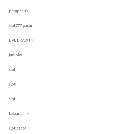
pompa303
slot777 gacor
LIVE DRAW HK
judi slot
slot
slot
slot
keluaran hk
slot gacor