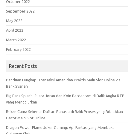
October 2022
September 2022
May 2022
April 2022
March 2022
February 2022
Recent Posts
Panduan Lengkap: Transaksi Aman dan Praktis Main Slot Online via
Bank Syariah
Big Bass Splash: Suara Joran dan Koin Berdentam di Balik Angka RTP
yang Menggiurkan
Bukan Cuma Sekedar Daftar: Rahasia di Balik Proses yang Bikin Akun
Gacor Main Slot Online
Dragon Power Flame Joker Gaming: Api Fantasi yang Membakar
Gulungan Slot