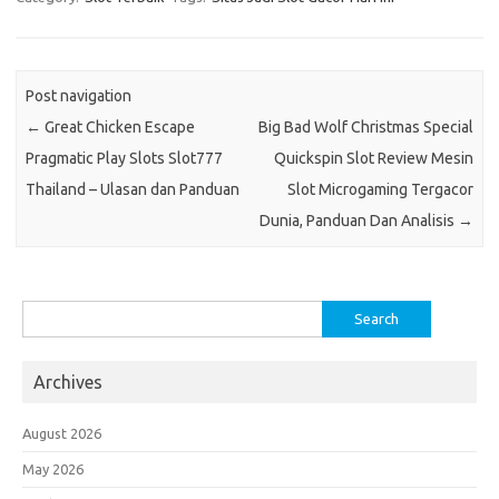
Post navigation
←
Great Chicken Escape
Big Bad Wolf Christmas Special
Pragmatic Play Slots Slot777
Quickspin Slot Review Mesin
Thailand – Ulasan dan Panduan
Slot Microgaming Tergacor
Dunia, Panduan Dan Analisis
→
Search
for:
Archives
August 2026
May 2026