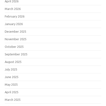
April 2026
March 2026
February 2026
January 2026
December 2025
November 2025
October 2025
September 2025
August 2025
July 2025
June 2025
May 2025
April 2025
March 2025