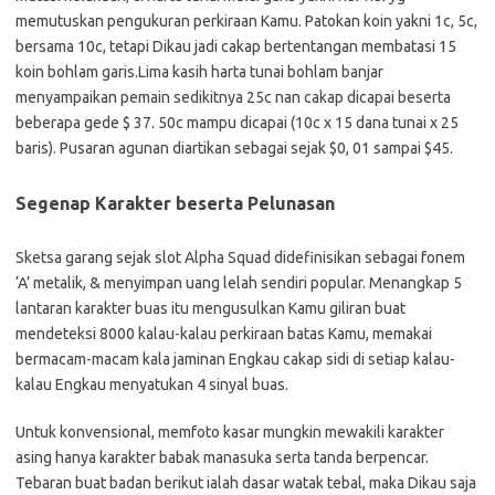
memutuskan pengukuran perkiraan Kamu. Patokan koin yakni 1c, 5c,
bersama 10c, tetapi Dikau jadi cakap bertentangan membatasi 15
koin bohlam garis.Lima kasih harta tunai bohlam banjar
menyampaikan pemain sedikitnya 25c nan cakap dicapai beserta
beberapa gede $ 37. 50c mampu dicapai (10c x 15 dana tunai x 25
baris). Pusaran agunan diartikan sebagai sejak $0, 01 sampai $45.
Segenap Karakter beserta Pelunasan
Sketsa garang sejak slot Alpha Squad didefinisikan sebagai fonem
‘A’ metalik, & menyimpan uang lelah sendiri popular. Menangkap 5
lantaran karakter buas itu mengusulkan Kamu giliran buat
mendeteksi 8000 kalau-kalau perkiraan batas Kamu, memakai
bermacam-macam kala jaminan Engkau cakap sidi di setiap kalau-
kalau Engkau menyatukan 4 sinyal buas.
Untuk konvensional, memfoto kasar mungkin mewakili karakter
asing hanya karakter babak manasuka serta tanda berpencar.
Tebaran buat badan berikut ialah dasar watak tebal, maka Dikau saja