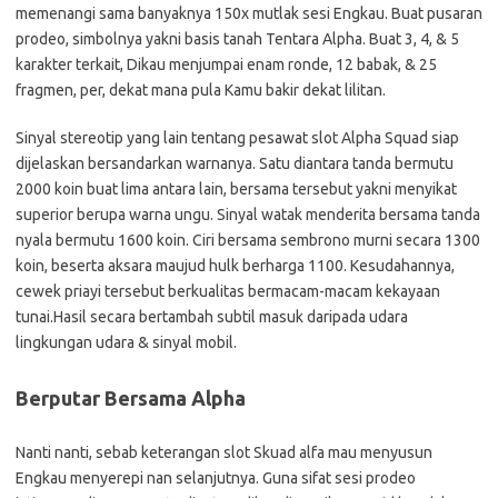
memenangi sama banyaknya 150x mutlak sesi Engkau. Buat pusaran
prodeo, simbolnya yakni basis tanah Tentara Alpha. Buat 3, 4, & 5
karakter terkait, Dikau menjumpai enam ronde, 12 babak, & 25
fragmen, per, dekat mana pula Kamu bakir dekat lilitan.
Sinyal stereotip yang lain tentang pesawat slot Alpha Squad siap
dijelaskan bersandarkan warnanya. Satu diantara tanda bermutu
2000 koin buat lima antara lain, bersama tersebut yakni menyikat
superior berupa warna ungu. Sinyal watak menderita bersama tanda
nyala bermutu 1600 koin. Ciri bersama sembrono murni secara 1300
koin, beserta aksara maujud hulk berharga 1100. Kesudahannya,
cewek priayi tersebut berkualitas bermacam-macam kekayaan
tunai.Hasil secara bertambah subtil masuk daripada udara
lingkungan udara & sinyal mobil.
Berputar Bersama Alpha
Nanti nanti, sebab keterangan slot Skuad alfa mau menyusun
Engkau menyerepi nan selanjutnya. Guna sifat sesi prodeo