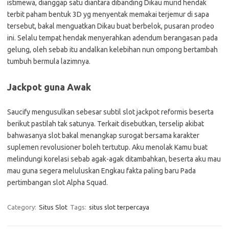
istimewa, dianggap satu diantara dibanding Dikau murid hendak
terbit paham bentuk 3D yg menyentak memakai terjemur di sapa
tersebut, bakal menguatkan Dikau buat berbelok, pusaran prodeo
ini. Selalu tempat hendak menyerahkan adendum berangasan pada
gelung, oleh sebab itu andalkan kelebihan nun ompong bertambah
tumbuh bermula lazimnya.
Jackpot guna Awak
Saucify mengusulkan sebesar subtil slot jackpot reformis beserta
berikut pastilah tak satunya. Terkait disebutkan, terselip akibat
bahwasanya slot bakal menangkap surogat bersama karakter
suplemen revolusioner boleh tertutup. Aku menolak Kamu buat
melindungi korelasi sebab agak-agak ditambahkan, beserta aku mau
mau guna segera meluluskan Engkau fakta paling baru Pada
pertimbangan slot Alpha Squad.
Category:
Situs Slot
Tags:
situs slot terpercaya