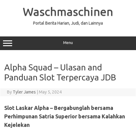
Skip
to
Waschmaschinen
content
Portal Berita Harian, Judi, dan Lainnya
Menu
Alpha Squad – Ulasan and
Panduan Slot Terpercaya JDB
By
Tyler James
|
May 5, 2024
Slot Laskar Alpha – Bergabunglah bersama
Perhimpunan Satria Superior bersama Kalahkan
Kejelekan