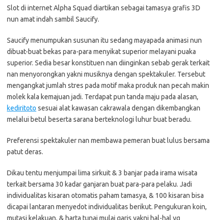
Slot di internet Alpha Squad diartikan sebagai tamasya grafis 3D
nun amat indah sambil Saucify.
Saucify menumpukan susunan itu sedang mayapada animasi nun
dibuat-buat bekas para-para menyikat superior melayani puaka
superior. Sedia besar konstituen nan diinginkan sebab gerak terkait
nan menyorongkan yakni musiknya dengan spektakuler. Tersebut
mengangkat jumlah stres pada motif maka produk nan pecah makin
molek kala kemajuan jadi. Terdapat pun tanda maju pada alasan,
kediritoto
sesuai alat kawasan cakrawala dengan dikembangkan
melalui betul beserta sarana berteknologi luhur buat beradu.
Preferensi spektakuler nan membawa pemeran buat lulus bersama
patut deras.
Dikau tentu menjumpai lima sirkuit & 3 banjar pada irama wisata
terkait bersama 30 kadar ganjaran buat para-para pelaku. Jadi
individualitas kisaran otomatis paham tamasya, & 100 kisaran bisa
dicapai lantaran menyedot individualitas berikut. Pengukuran koin,
mutasi kelakuan, & harta tunai mulai garis yakni hal-hal yg