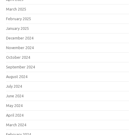
March 2025
February 2025
January 2025
December 2024
November 2024
October 2024
September 2024
August 2024
July 2024
June 2024
May 2024
April 2024
March 2024
February 2024