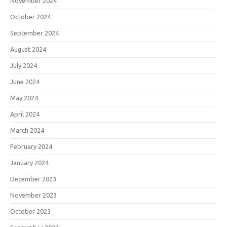
November 2024
October 2024
September 2024
August 2024
July 2024
June 2024
May 2024
April 2024
March 2024
February 2024
January 2024
December 2023
November 2023
October 2023