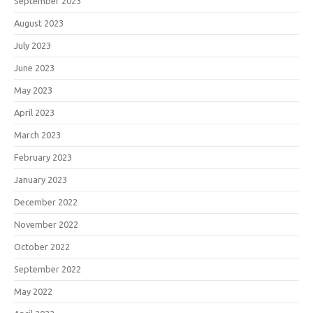
September 2023
August 2023
July 2023
June 2023
May 2023
April 2023
March 2023
February 2023
January 2023
December 2022
November 2022
October 2022
September 2022
May 2022