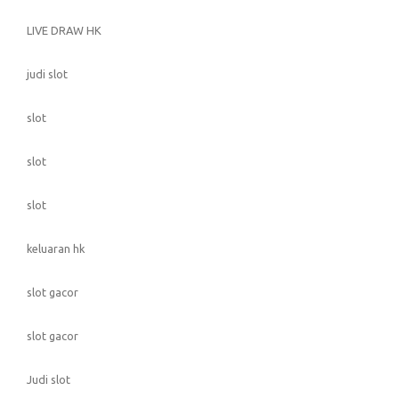
LIVE DRAW HK
judi slot
slot
slot
slot
keluaran hk
slot gacor
slot gacor
Judi slot