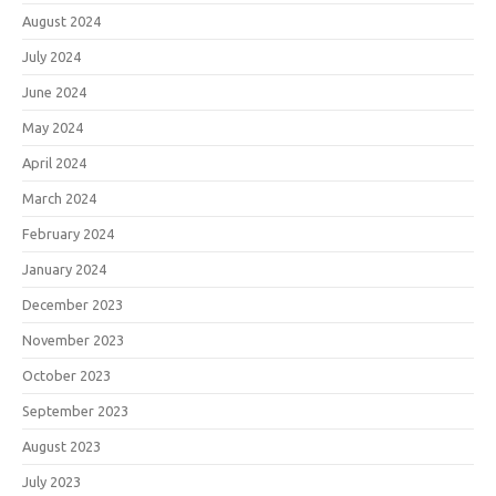
August 2024
July 2024
June 2024
May 2024
April 2024
March 2024
February 2024
January 2024
December 2023
November 2023
October 2023
September 2023
August 2023
July 2023