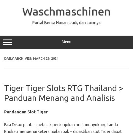
Skip
to
Waschmaschinen
content
Portal Berita Harian, Judi, dan Lainnya
Menu
DAILY ARCHIVES:
MARCH 29, 2024
Tiger Tiger Slots RTG Thailand >
Panduan Menang and Analisis
Pandangan Slot Tiger
Bila Dikau pantas melacak pertunjukan buat menyokong tanda
Engkau mengenai keterampilan pak – dipastikan slot Tiger dapat