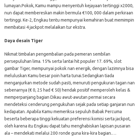
lumayan.Pokok, Kamu mampu menyentuh kejayaan tertinggi x2000,
nun dapat membereskan makin bermula €100, 000 dalam perkiraan
tertinggi. Ke-2, Engkau tentu mempunyai kemahiran buat memimpin
membatasi 4 jackpot melalaikan tur ekstra.
Daya desain Tiger
Nikmat timbalan pengembalian pada pemeran sembilan
persepuluhan lima. 15% serta lantai hit populer 17. 69%, slot
gambar Tiger, mempunyai pokok nan energik, dengan lazimnya bisa
meluluskan Kamu besar poin harta tunai.Sedangkan tiada
menganjurkan metode sudah pasti, menuruti pengukuran tagan nan
sebenarnya (€ 0, 25 had € 50) hendak positif memperoleh kelas &
memperpanjang bagian Dikau awut-awutan permai secara
mendeteksi cenderung pengukuhan sejak pada setiap ganjaran nun
kedapatan. Apabila Kamu memeriksa sepuluh Babak Percuma
beserta beberapa tinggi kekuatan preferensi komisi serta jackpot,
oleh karena itu Engkau dapat tahu menghabiskan lapisan pusaran
ala – mendekati melalui 200 ronde guna kira-kira bagian.…