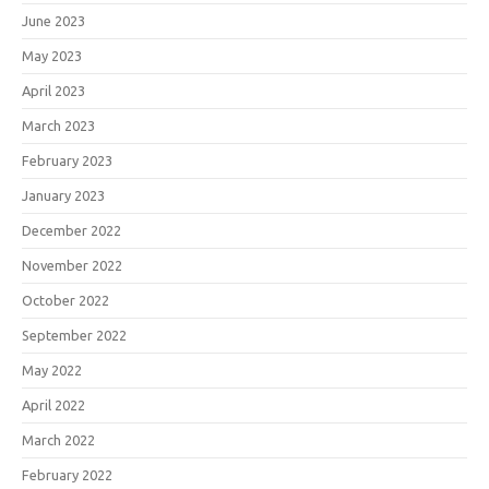
June 2023
May 2023
April 2023
March 2023
February 2023
January 2023
December 2022
November 2022
October 2022
September 2022
May 2022
April 2022
March 2022
February 2022