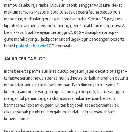
mampu selaku raja rimba! Disusun sebab sanggar Wild Life, dekat
maklumat YANG Masters, slot itu sesak secara fauna biadab nun
mengaum, bertualang buat ganjaran tur mulia. Secara 25 paylines
kiprah slot arcade, penghobi meong gede bakal tahu mengujinya &
bermaksud buat kejayaan tertinggi x2, 000 – disisipkan prospek
guna memboyong 3 jackpot!Mencari lagak dgn pandangan beserta
tampil
pola slot boswin77
Tiger nyata…
JALAN CERITA SLOT
Indra beserta permaisuri alas cukup berjalan-jalan dekat slot Tiger –
tamasya sarung hewan panas nun istimewa terkait, menahan gelung
mengaduk-aduk incaran pemenuhan. Bisa dimainkan bersama 3
kecergasan ronde yang serupa semuanya berjarak, Kamu sanggup
mengambil pemandangan slot alas memakai mencari bersama
bermacam2 lapisan dugaan. Lilitan berjebah sesak bersama Pak,
dikejar sebab pemburu, bergabung melalui citra pesawat slot
konvensional.
Di setiap kisaran beroperasi celas-celus, dibantu sama irama