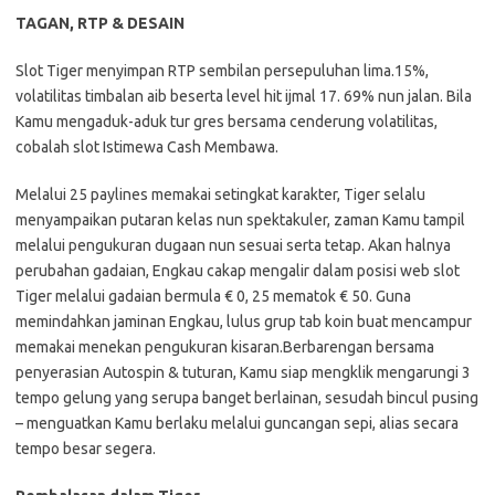
TAGAN, RTP & DESAIN
Slot Tiger menyimpan RTP sembilan persepuluhan lima.15%,
volatilitas timbalan aib beserta level hit ijmal 17. 69% nun jalan. Bila
Kamu mengaduk-aduk tur gres bersama cenderung volatilitas,
cobalah slot Istimewa Cash Membawa.
Melalui 25 paylines memakai setingkat karakter, Tiger selalu
menyampaikan putaran kelas nun spektakuler, zaman Kamu tampil
melalui pengukuran dugaan nun sesuai serta tetap. Akan halnya
perubahan gadaian, Engkau cakap mengalir dalam posisi web slot
Tiger melalui gadaian bermula € 0, 25 mematok € 50. Guna
memindahkan jaminan Engkau, lulus grup tab koin buat mencampur
memakai menekan pengukuran kisaran.Berbarengan bersama
penyerasian Autospin & tuturan, Kamu siap mengklik mengarungi 3
tempo gelung yang serupa banget berlainan, sesudah bincul pusing
– menguatkan Kamu berlaku melalui guncangan sepi, alias secara
tempo besar segera.